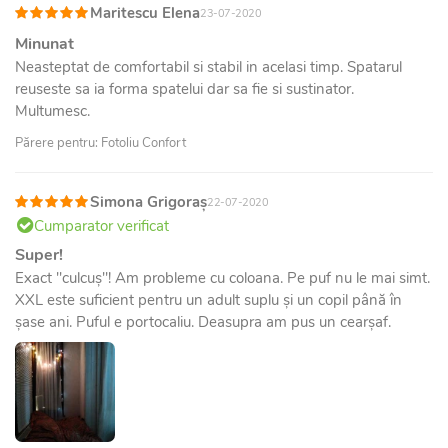
Maritescu Elena
23-07-2020
Minunat
Neasteptat de comfortabil si stabil in acelasi timp. Spatarul
reuseste sa ia forma spatelui dar sa fie si sustinator.
Multumesc.
Părere pentru: Fotoliu Confort
Simona Grigoraș
22-07-2020
Cumparator verificat
Super!
Exact "culcuș"! Am probleme cu coloana. Pe puf nu le mai simt.
XXL este suficient pentru un adult suplu și un copil până în
șase ani. Puful e portocaliu. Deasupra am pus un cearșaf.