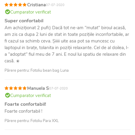
Cristiana
07-07-2020
Cumparator verificat
Super confortabil
Am achiziționat 2 pufi:) Dacă tot ne-am "mutat" biroul acasă,
am zis ca dupa 2 luni de stat in toate pozițiile inconfortabile, ar
fi cazul sa schimb ceva. Șiiiii uite asa pot sa muncesc cu
laptopul in brațe, tolanita in poziții relaxante. Cel de al doilea, l-
a "adoptat" fiul meu de 7 ani. E noul lui spatiu de relaxare din
casă. ☀️
Părere pentru: Fotoliu bean bag Luna
Manuela S
07-07-2020
Cumparator verificat
Foarte confortabil!
Foarte confortabil !
Părere pentru: Fotoliu Para XXL