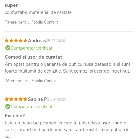
super
confortabil, matererial de calitate
Părere pentru: Fotoliu Confort
Andreas
25-07-2020
Cumparator verificat
Comod si usor de curatat
Am optat pentru o varianta de pufi cu husa detasabila si sunt
foarte multumit de achizitie. Sunt comozi si usor de intretinut.
Părere pentru: Fotoliu Confort
Sabina P
25-07-2020
Cumparator verificat
Excelent!
Este un bean bag comod, in care te poti relaxa usor citind o
carte, jucand un boardgame sau stand linistit cu un pahar de
suc.