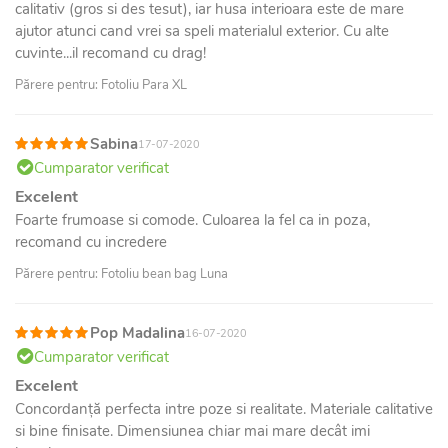
calitativ (gros si des tesut), iar husa interioara este de mare
ajutor atunci cand vrei sa speli materialul exterior. Cu alte
cuvinte...il recomand cu drag!
Părere pentru: Fotoliu Para XL
Sabina
17-07-2020
Cumparator verificat
Excelent
Foarte frumoase si comode. Culoarea la fel ca in poza,
recomand cu incredere
Părere pentru: Fotoliu bean bag Luna
Pop Madalina
16-07-2020
Cumparator verificat
Excelent
Concordanță perfecta intre poze si realitate. Materiale calitative
si bine finisate. Dimensiunea chiar mai mare decât imi