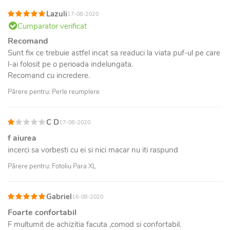
Lazuli
17-08-2020
Cumparator verificat
Recomand
Sunt fix ce trebuie astfel incat sa readuci la viata puf-ul pe care
l-ai folosit pe o perioada indelungata.
Recomand cu incredere.
Părere pentru: Perle reumplere
C D
17-08-2020
f aiurea
incerci sa vorbesti cu ei si nici macar nu iti raspund
Părere pentru: Fotoliu Para XL
Gabriel
16-08-2020
Foarte confortabil
F multumit de achizitia facuta ,comod si confortabil.