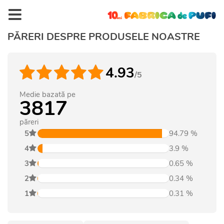
PĂRERI DESPRE PRODUSELE NOASTRE
4.93
/5
Medie bazată pe
3817
păreri
5
94.79
%
4
3.9
%
3
0.65
%
2
0.34
%
1
0.31
%