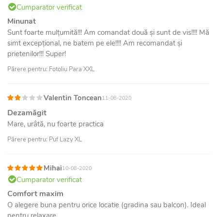
Cumparator verificat
Minunat
Sunt foarte mulțumită!!! Am comandat două și sunt de vis!!!! Mă
simt excepțional, ne batem pe ele!!!! Am recomandat și
prietenilor!!! Super!
Părere pentru: Fotoliu Para XXL
Valentin Toncean
11-08-2020
Dezamăgit
Mare, urâtă, nu foarte practica
Părere pentru: Puf Lazy XL
Mihai
10-08-2020
Cumparator verificat
Comfort maxim
O alegere buna pentru orice locatie (gradina sau balcon). Ideal
pentru relaxare.