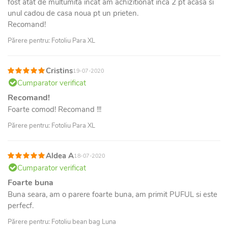
fost atat de multumita incat am achizitionat inca 2 pt acasa si
unul cadou de casa noua pt un prieten.
Recomand!
Părere pentru: Fotoliu Para XL
Cristins
19-07-2020
Cumparator verificat
Recomand!
Foarte comod! Recomand !!!
Părere pentru: Fotoliu Para XL
Aldea A
18-07-2020
Cumparator verificat
Foarte buna
Buna seara, am o parere foarte buna, am primit PUFUL si este
perfecf.
Părere pentru: Fotoliu bean bag Luna