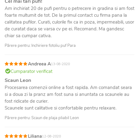
Cel mai tari pufi!
Am inchiriat 20 de pufi pentru o petrecere in gradina si am fost
foarte multumit de tot. De la primul contact cu firma pana la
calitatea pufilor. Curati, culorile fix ca in poza, impermeabili, usor
de curatat daca se varsa cv pe ei. Recomand. Ma gandesc
chiar sa cumpar cativa.
Părere pentru: Inchiriere fotoliu puf Para
Andreea A
13-08-2020
Cumparator verificat
Scaun Leon
Procesarea comenzii online a fost rapida. Am comandat seara
si a doua zi la pranz am fost suna si anuntata ca scaunele au
fost ridicate de curier.
Scaunele sunt calitative si confortabile pentru relaxare.
Părere pentru: Scaun de plaja pliabil Leon
Liliana
12-08-2020