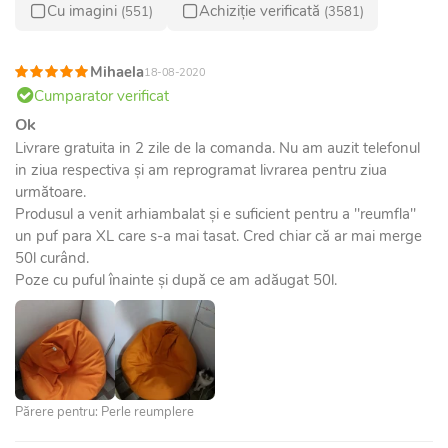
Cu imagini
Achiziție verificată
(551)
(3581)
Mihaela
18-08-2020
Cumparator verificat
Ok
Livrare gratuita in 2 zile de la comanda. Nu am auzit telefonul
in ziua respectiva și am reprogramat livrarea pentru ziua
următoare.
Produsul a venit arhiambalat și e suficient pentru a "reumfla"
un puf para XL care s-a mai tasat. Cred chiar că ar mai merge
50l curând.
Poze cu puful înainte și după ce am adăugat 50l.
Părere pentru: Perle reumplere