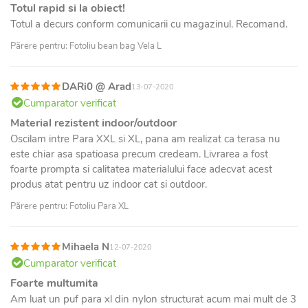
Totul rapid si la obiect!
Totul a decurs conform comunicarii cu magazinul. Recomand.
Părere pentru: Fotoliu bean bag Vela L
DARi0 @ Arad
13-07-2020
Cumparator verificat
Material rezistent indoor/outdoor
Oscilam intre Para XXL si XL, pana am realizat ca terasa nu
este chiar asa spatioasa precum credeam. Livrarea a fost
foarte prompta si calitatea materialului face adecvat acest
produs atat pentru uz indoor cat si outdoor.
Părere pentru: Fotoliu Para XL
Mihaela N
12-07-2020
Cumparator verificat
Foarte multumita
Am luat un puf para xl din nylon structurat acum mai mult de 3