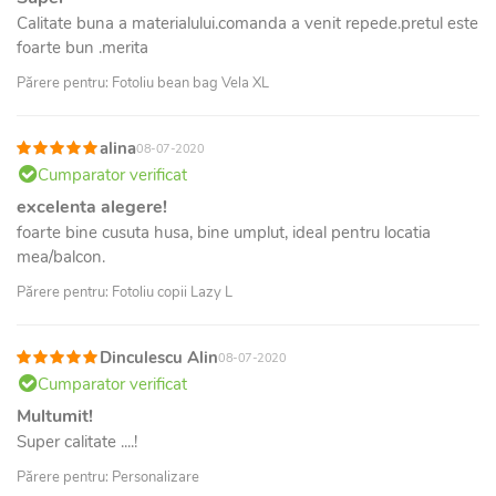
Calitate buna a materialului.comanda a venit repede.pretul este
foarte bun .merita
Părere pentru: Fotoliu bean bag Vela XL
alina
08-07-2020
Cumparator verificat
excelenta alegere!
foarte bine cusuta husa, bine umplut, ideal pentru locatia
mea/balcon.
Părere pentru: Fotoliu copii Lazy L
Dinculescu Alin
08-07-2020
Cumparator verificat
Multumit!
Super calitate ....!
Părere pentru: Personalizare