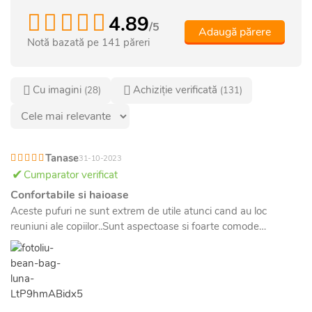
4.89
/5
Adaugă părere
Notă bazată pe
141
păreri
Cu imagini
Achiziție verificată
(28)
(131)
Tanase
31-10-2023
Cumparator verificat
Confortabile si haioase
Aceste pufuri ne sunt extrem de utile atunci cand au loc
reuniuni ale copiilor..Sunt aspectoase si foarte comode…