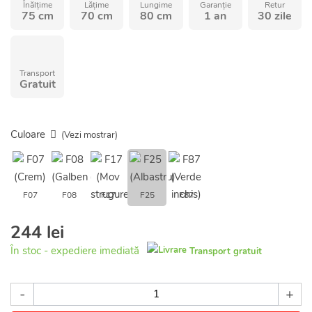
Înălțime
Lățime
Lungime
Garanție
Retur
75 cm
70 cm
80 cm
1 an
30 zile
Transport
Gratuit
Culoare
(Vezi mostrar)
F07
F08
F17
F25
F87
244 lei
În stoc - expediere imediată
Transport gratuit
-
+