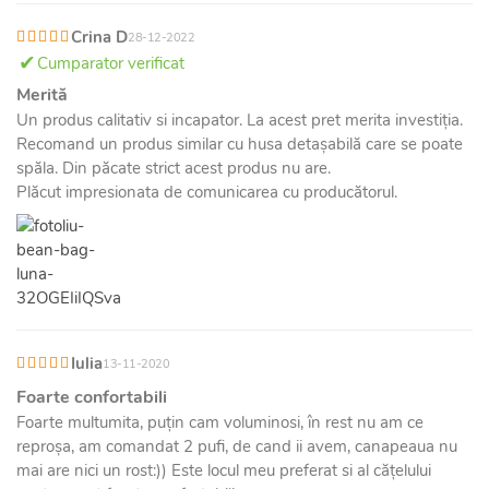
Crina D
28-12-2022
Cumparator verificat
Merită
Un produs calitativ si incapator. La acest pret merita investiția.
Recomand un produs similar cu husa detașabilă care se poate
spăla. Din păcate strict acest produs nu are.
Plăcut impresionata de comunicarea cu producătorul.
Iulia
13-11-2020
Foarte confortabili
Foarte multumita, puțin cam voluminosi, în rest nu am ce
reproșa, am comandat 2 pufi, de cand ii avem, canapeaua nu
mai are nici un rost:)) Este locul meu preferat si al cățelului