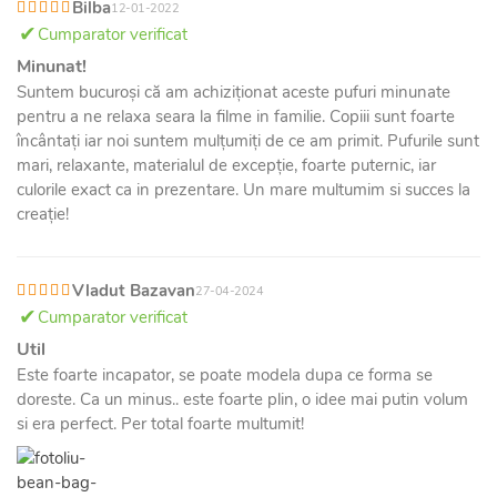
Bilba
12-01-2022
Cumparator verificat
Minunat!
Suntem bucuroși că am achiziționat aceste pufuri minunate
pentru a ne relaxa seara la filme in familie. Copiii sunt foarte
încântați iar noi suntem mulțumiți de ce am primit. Pufurile sunt
mari, relaxante, materialul de excepție, foarte puternic, iar
culorile exact ca in prezentare. Un mare multumim si succes la
creație!
Vladut Bazavan
27-04-2024
Cumparator verificat
Util
Este foarte incapator, se poate modela dupa ce forma se
doreste. Ca un minus.. este foarte plin, o idee mai putin volum
si era perfect. Per total foarte multumit!