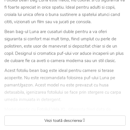
Fotoliul bean bag Luna este haios, viu colorat si cu siguranta va
fi foarte apreciat in orice spatiu. Ideal pentru adulti si copii,
croiala lui unica ofera o buna sustinere a spatelui atunci cand
cititi, vizionati un film sau va jucati pe consola.
Bean bag-ul Luna are cusaturi duble pentru a va oferi
siguranta si confort mai mult timp, fiind umplut cu perle de
polistiren, este usor de manevrat si depozitat chiar si de un
copil. Designul si cromatica puf-ului vor aduce incaperii un plus
de culoare fie ca aveti o camera moderna sau un stil clasic.
Acest fotoliu bean bag este ideal pentru camere si terase
acoperite. Nu este recomandata folosirea puf-ului Luna pe
pamant/gazon. Acest model nu este prevazut cu husa
detasabila, igenizarea fotoliului se face prin stergere cu carpa
umeda inmuiata in detergent.
Model identic cu
Fotoliul Vela XL
, diferenta fiind data de
material, care este 100% sintetic PES.
Vezi toată descrierea
BENEFICIILE TIPULUI DE FOTOLIU BEAN BAG