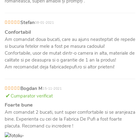
românească, superi amabili și prompți .
Stefan
08-01-2021
Confortabil
Am comandat doua bucati, care au ajuns neasteptat de repede
si bucuria fetelor mele a fost pe masura cadoului!
Confortabile, usor de mutat dintr-o camera in alta, materiale de
calitate si pe deasupra si o garantie de 1 an la produs!
Am recomandat deja fabricadepufi.ro si altor prieteni!
Bogdan M
15-11-2021
Cumparator verificat
Foarte bune
Am comandat 2 bucati, sunt super comfortabile si se aranjeaza
bine. Experienta cu cei de la Fabrica De Pufi a fost foarte
placuta. Recomand cu incredere !