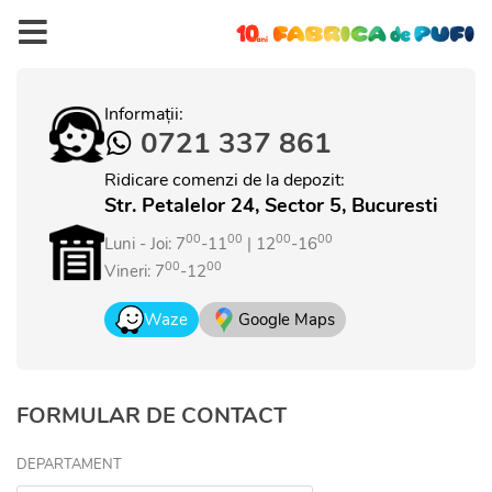
Informații:
0721 337 861
Ridicare comenzi de la depozit:
Str. Petalelor 24, Sector 5, Bucuresti
00
00
00
00
Luni - Joi: 7
-11
| 12
-16
00
00
Vineri: 7
-12
Waze
Google Maps
FORMULAR DE CONTACT
DEPARTAMENT