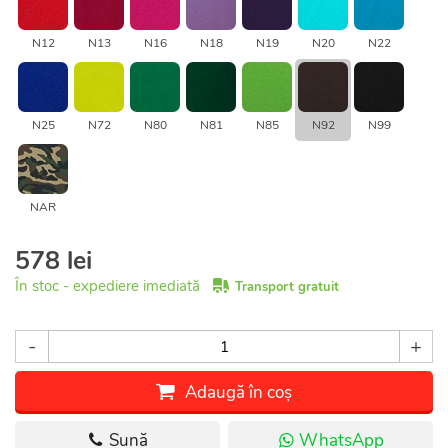
N12
N13
N16
N18
N19
N20
N22
N25
N72
N80
N81
N85
N92
N99
NAR
578 lei
În stoc - expediere imediată
Transport gratuit
-
+
Adaugă în coș
Sună
WhatsApp