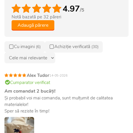
4.97
/5
Notă bazată pe
32
păreri
Adaugă părere
Cu imagini
Achiziție verificată
(6)
(30)
Alex Tudor
14-05-2026
Cumparator verificat
Am comandat 2 bucăți!
Și probabil voi mai comanda, sunt mulțumit de calitatea
materialelor!
Sper să reziste în timp!