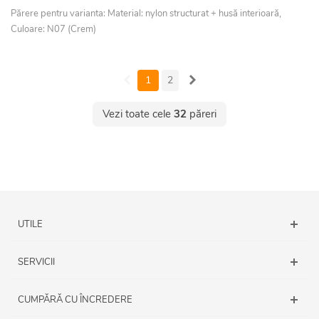
Părere pentru varianta: Material: nylon structurat + husă interioară,
Culoare: N07 (Crem)
1
2
Vezi toate cele
32
păreri
UTILE
SERVICII
CUMPĂRĂ CU ÎNCREDERE