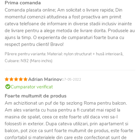
Prima comanda
Comanda plasata online; Am solicitat o livrare rapida; Din
momentul comenzii atitudinea a fost proactiva am primit
cateva telefoane de informare in diverse stadii inclusiv inainte
de livrare pentru a alege metoda de livrare dorita. Produsele au
ajuns la timp. O experienta de cumparaturi foarte buna cu
respect pentru clienti! Bravo!
Părere pentru varianta: Material: nylon structurat + husă interioară,
Culoare: N92 (Maro inchis)
Adrian Marinov
17-05-2022
Cumparator verificat
Foarte multumit de produs
Am achizitionat un puf de tip sezlong Roma pentru balcon.
Am ales varianta cu husa pentru a fi curatat mai rapid la
masina de spalat, ceea ce este foarte util daca vrei sa-l
folosesti in exterior. Dupa cateva utilizari, prin apartament si
balcon, pot zice ca sunt foarte multumit de produs, este foarte
confortabil si materialele din care este confectionat sunt de