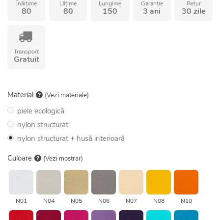
Înălțime
Lățime
Lungime
Garanție
Retur
80
80
150
3 ani
30 zile
Transport
Gratuit
Material
(Vezi materiale)
piele ecologică
nylon structurat
nylon structurat + husă interioară
Culoare
(Vezi mostrar)
N01
N04
N05
N06
N07
N08
N10