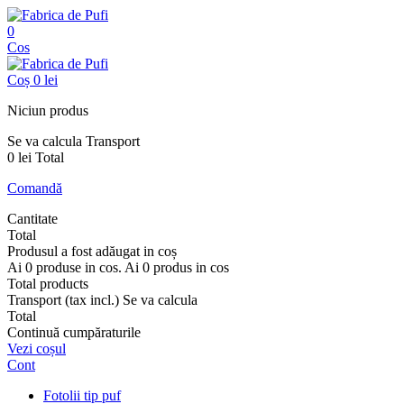
0
Cos
Coș
0 lei
Niciun produs
Se va calcula
Transport
0 lei
Total
Comandă
Cantitate
Total
Produsul a fost adăugat in coș
Ai
0
produse in cos.
Ai
0
produs in cos
Total products
Transport (tax incl.)
Se va calcula
Total
Continuă cumpăraturile
Vezi coșul
Cont
Fotolii tip puf