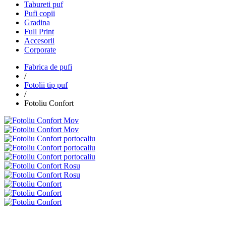
Tabureti puf
Pufi copii
Gradina
Full Print
Accesorii
Corporate
Fabrica de pufi
/
Fotolii tip puf
/
Fotoliu Confort