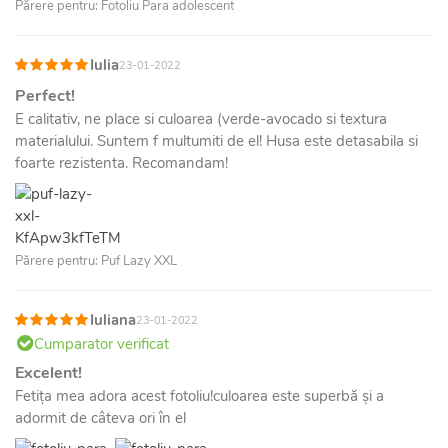
Părere pentru: Fotoliu Para adolescent
Iulia
23-01-2022
Perfect!
E calitativ, ne place si culoarea (verde-avocado si textura
materialului. Suntem f multumiti de el! Husa este detasabila si
foarte rezistenta. Recomandam!
Părere pentru: Puf Lazy XXL
Iuliana
23-01-2022
Cumparator verificat
Excelent!
Fetița mea adora acest fotoliu!culoarea este superbă și a
adormit de câteva ori în el