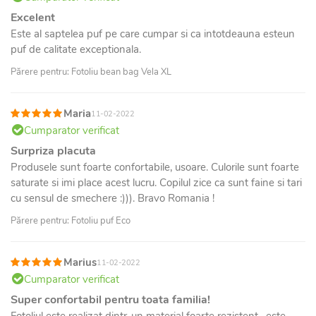
Excelent
Este al saptelea puf pe care cumpar si ca intotdeauna esteun
puf de calitate exceptionala.
Părere pentru: Fotoliu bean bag Vela XL
Maria
11-02-2022
Cumparator verificat
Surpriza placuta
Produsele sunt foarte confortabile, usoare. Culorile sunt foarte
saturate si imi place acest lucru. Copilul zice ca sunt faine si tari
cu sensul de smechere :))). Bravo Romania !
Părere pentru: Fotoliu puf Eco
Marius
11-02-2022
Cumparator verificat
Super confortabil pentru toata familia!
Fotoliul este realizat dintr-un material foarte rezistent , este