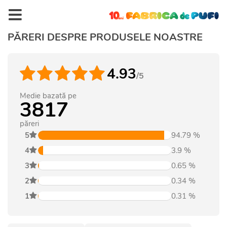
PĂRERI DESPRE PRODUSELE NOASTRE
4.93
/5
Medie bazată pe
3817
păreri
5
94.79
%
4
3.9
%
3
0.65
%
2
0.34
%
1
0.31
%