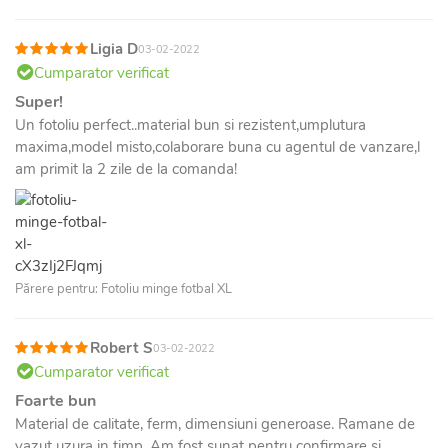
Ligia D
03-02-2022
Cumparator verificat
Super!
Un fotoliu perfect..material bun si rezistent,umplutura
maxima,model misto,colaborare buna cu agentul de vanzare,l
am primit la 2 zile de la comanda!
Părere pentru: Fotoliu minge fotbal XL
Robert S
03-02-2022
Cumparator verificat
Foarte bun
Material de calitate, ferm, dimensiuni generoase. Ramane de
vazut uzura in timp. Am fost sunat pentru confirmare si,