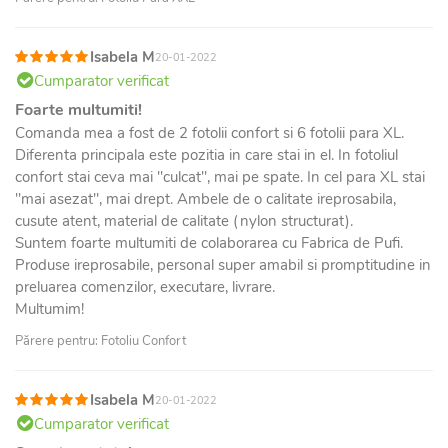
Isabela M
20-01-2022
Cumparator verificat
Foarte multumiti!
Comanda mea a fost de 2 fotolii confort si 6 fotolii para XL.
Diferenta principala este pozitia in care stai in el. In fotoliul
confort stai ceva mai "culcat", mai pe spate. In cel para XL stai
"mai asezat", mai drept. Ambele de o calitate ireprosabila,
cusute atent, material de calitate (nylon structurat).
Suntem foarte multumiti de colaborarea cu Fabrica de Pufi.
Produse ireprosabile, personal super amabil si promptitudine in
preluarea comenzilor, executare, livrare.
Multumim!
Părere pentru: Fotoliu Confort
Isabela M
20-01-2022
Cumparator verificat