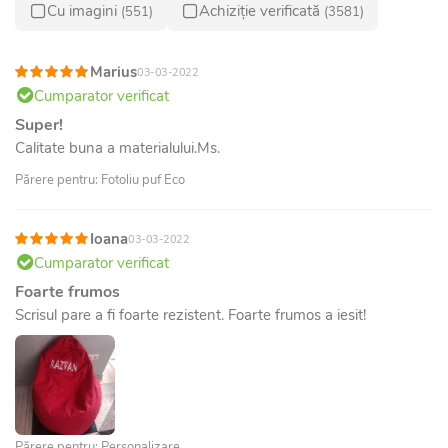
Cu imagini
Achiziție verificată
(551)
(3581)
Marius
03-03-2022
Cumparator verificat
Super!
Calitate buna a materialului.Ms.
Părere pentru: Fotoliu puf Eco
Ioana
03-03-2022
Cumparator verificat
Foarte frumos
Scrisul pare a fi foarte rezistent. Foarte frumos a iesit!
Părere pentru: Personalizare