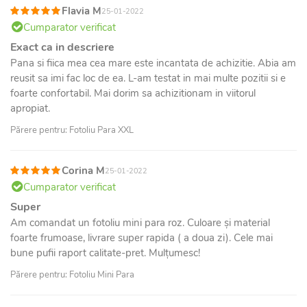
Flavia M
25-01-2022
Cumparator verificat
Exact ca in descriere
Pana si fiica mea cea mare este incantata de achizitie. Abia am
reusit sa imi fac loc de ea. L-am testat in mai multe pozitii si e
foarte confortabil. Mai dorim sa achizitionam in viitorul
apropiat.
Părere pentru: Fotoliu Para XXL
Corina M
25-01-2022
Cumparator verificat
Super
Am comandat un fotoliu mini para roz. Culoare și material
foarte frumoase, livrare super rapida ( a doua zi). Cele mai
bune pufii raport calitate-pret. Mulțumesc!
Părere pentru: Fotoliu Mini Para