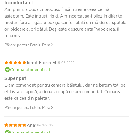
Inconfortabil
Am primit a doua zi produsul însă nu este ceea ce mă
așteptam. Este îngust, rigid. Am incercat sa-l pliez in diferite
moduri fara a-i găsi o poziție confortabilă ori mă durea spatele
ori picioarele, ori gâtul. Deși este descurajanta înapoierea, îl
returnez
Părere pentru: Fotoliu Para XL
Ionut Florin M
19-02-2022
Cumparator verificat
Super puf
L-am comandat pentru camera băiatului, dar ne batem toți pe
el. Livrare rapidă, a doua zi după ce am comandat. Culoarea
este ca cea din paletar.
Părere pentru: Fotoliu Para XL
Ana
18-02-2022
Cumparator verificat