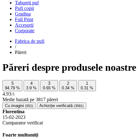
Tabureti puf
Pufi copii
Gradina
Full Print
Accesorii
Corporate
Fabrica de pufi
/
Păreri
Păreri despre produsele noastre
5
4
3
2
1
94.79
%
3.9
%
0.65
%
0.34
%
0.31
%
4.93
/5
Medie bazată pe
3817
păreri
Cu imagini
Achiziție verificată
(551)
(3581)
Florentina
15-02-2023
Cumparator verificat
Foarte multumiți