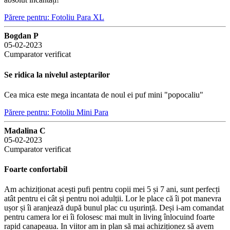
Părere pentru: Fotoliu Para XL
Bogdan P
05-02-2023
Cumparator verificat
Se ridica la nivelul asteptarilor
Cea mica este mega incantata de noul ei puf mini "popocaliu"
Părere pentru: Fotoliu Mini Para
Madalina C
05-02-2023
Cumparator verificat
Foarte confortabil
Am achiziționat acești pufi pentru copii mei 5 și 7 ani, sunt perfecți
atât pentru ei cât și pentru noi adulții. Lor le place că îi pot manevra
ușor și îi aranjează după bunul plac cu ușurință. Deși i-am comandat
pentru camera lor ei îi folosesc mai mult in living înlocuind foarte
rapid canapeaua. In viitor am in plan să mai achiziționez să avem