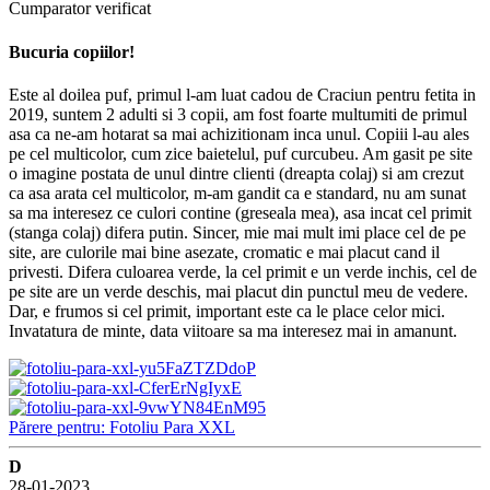
Cumparator verificat
Bucuria copiilor!
Este al doilea puf, primul l-am luat cadou de Craciun pentru fetita in
2019, suntem 2 adulti si 3 copii, am fost foarte multumiti de primul
asa ca ne-am hotarat sa mai achizitionam inca unul. Copiii l-au ales
pe cel multicolor, cum zice baietelul, puf curcubeu. Am gasit pe site
o imagine postata de unul dintre clienti (dreapta colaj) si am crezut
ca asa arata cel multicolor, m-am gandit ca e standard, nu am sunat
sa ma interesez ce culori contine (greseala mea), asa incat cel primit
(stanga colaj) difera putin. Sincer, mie mai mult imi place cel de pe
site, are culorile mai bine asezate, cromatic e mai placut cand il
privesti. Difera culoarea verde, la cel primit e un verde inchis, cel de
pe site are un verde deschis, mai placut din punctul meu de vedere.
Dar, e frumos si cel primit, important este ca le place celor mici.
Invatatura de minte, data viitoare sa ma interesez mai in amanunt.
Părere pentru: Fotoliu Para XXL
D
28-01-2023