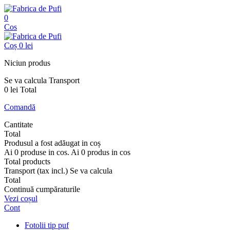
0
Cos
Coș
0 lei
Niciun produs
Se va calcula
Transport
0 lei
Total
Comandă
Cantitate
Total
Produsul a fost adăugat in coș
Ai
0
produse in cos.
Ai
0
produs in cos
Total products
Transport (tax incl.)
Se va calcula
Total
Continuă cumpăraturile
Vezi coșul
Cont
Fotolii tip puf