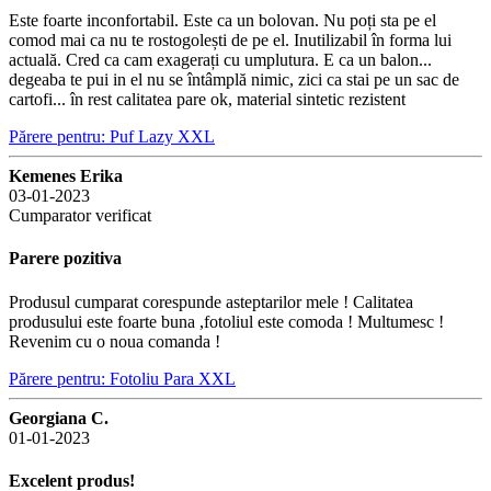
Este foarte inconfortabil. Este ca un bolovan. Nu poți sta pe el
comod mai ca nu te rostogolești de pe el. Inutilizabil în forma lui
actuală. Cred ca cam exagerați cu umplutura. E ca un balon...
degeaba te pui in el nu se întâmplă nimic, zici ca stai pe un sac de
cartofi... în rest calitatea pare ok, material sintetic rezistent
Părere pentru: Puf Lazy XXL
Kemenes Erika
03-01-2023
Cumparator verificat
Parere pozitiva
Produsul cumparat corespunde asteptarilor mele ! Calitatea
produsului este foarte buna ,fotoliul este comoda ! Multumesc !
Revenim cu o noua comanda !
Părere pentru: Fotoliu Para XXL
Georgiana C.
01-01-2023
Excelent produs!