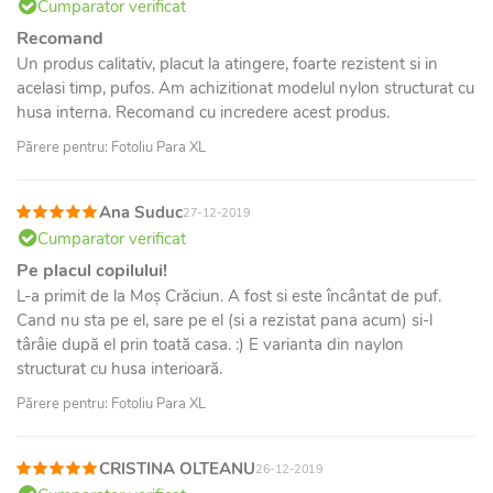
Cumparator verificat
Recomand
Un produs calitativ, placut la atingere, foarte rezistent si in
acelasi timp, pufos. Am achizitionat modelul nylon structurat cu
husa interna. Recomand cu incredere acest produs.
Părere pentru: Fotoliu Para XL
Ana Suduc
27-12-2019
Cumparator verificat
Pe placul copilului!
L-a primit de la Moș Crăciun. A fost si este încântat de puf.
Cand nu sta pe el, sare pe el (si a rezistat pana acum) si-l
târâie după el prin toată casa. :) E varianta din naylon
structurat cu husa interioară.
Părere pentru: Fotoliu Para XL
CRISTINA OLTEANU
26-12-2019