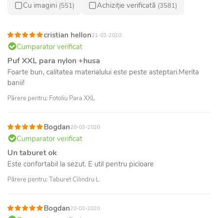
Cu imagini
Achiziție verificată
(551)
(3581)
cristian hellon
21-03-2020
Cumparator verificat
Puf XXL para nylon +husa
Foarte bun, calitatea materialului este peste asteptari.Merita
banii!
Părere pentru: Fotoliu Para XXL
Bogdan
20-03-2020
Cumparator verificat
Un taburet ok
Este confortabil la sezut. E util pentru picioare
Părere pentru: Taburet Cilindru L
Bogdan
20-03-2020