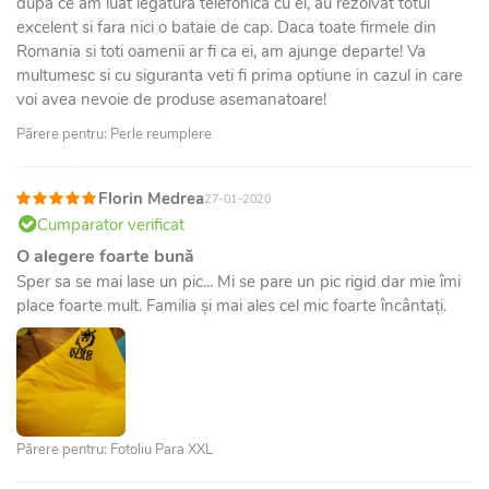
dupa ce am luat legatura telefonica cu ei, au rezolvat totul
excelent si fara nici o bataie de cap. Daca toate firmele din
Romania si toti oamenii ar fi ca ei, am ajunge departe! Va
multumesc si cu siguranta veti fi prima optiune in cazul in care
voi avea nevoie de produse asemanatoare!
Părere pentru: Perle reumplere
Florin Medrea
27-01-2020
Cumparator verificat
O alegere foarte bună
Sper sa se mai lase un pic... Mi se pare un pic rigid dar mie îmi
place foarte mult. Familia și mai ales cel mic foarte încântați.
Părere pentru: Fotoliu Para XXL