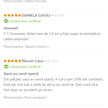
Părere pentru: Fotoliu Para XXL
DANIELA GAGIU
09-01-2020
Cumparator verificat
minunat
F. f. frumoase, fetita mea de 14 ani a fost super incantata!Un
cadou expresiv!
Părere pentru: Taburet Cilindru L
Răzvan Carp
08-01-2020
Cumparator verificat
Sacii au venit sparți
Din păcate, sacii au venit sparți. A curs cam 10% din cantitate,
însă am mai luat o dată de aici și au venit ok. Deci cred că a
fost doar un accident pe drum.
Părere pentru: Perle reumplere