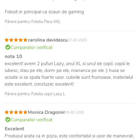
Folosit in principal ca scaun de gaming
Părere pentru: Fotoliu Para XXL
carolina davidescu
27-02-2020
Cumparator verificat
nota 10
excelent! avem 2 pufuri Lazy, unul XL si unul de copii. copiii le
iubesc, stau pe ele, dorm pe ele, mananca pe ele :) husa se
scoate si se spala foarte usor. culorile sunt frumoase. materialul
este excelent. concluzie: excelent!
Părere pentru: Fotoliu copii Lazy L
Monica Dragomir
25-02-2020
Cumparator verificat
Excelent
Produsul arata ca in poza, este confortabil si usor de manevrat.