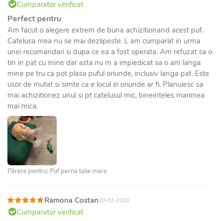
Cumparator verificat
Perfect pentru
Am facut o alegere extrem de buna achizitionand acest puf.
Catelusa mea nu se mai dezlipeste. L am cumparat in urma
unei recomandari si dupa ce ea a fost operata. Am refuzat sa o
tin in pat cu mine dar asta nu m a impiedicat sa o am langa
mine pe tru ca pot plasa puful oriunde, inclusiv langa pat. Este
usor de mutat si simte ca e locul ei oriunde ar fi. Planuiesc sa
mai achizitionez unul si pt catelusul mic, bineinteles marimea
mai mica.
Părere pentru: Puf perna talie mare
Ramona Costan
20-02-2020
Cumparator verificat