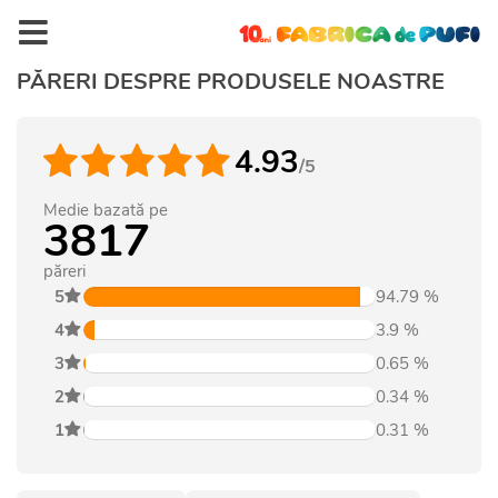
PĂRERI DESPRE PRODUSELE NOASTRE
4.93
/5
Medie bazată pe
3817
păreri
5
94.79
%
4
3.9
%
3
0.65
%
2
0.34
%
1
0.31
%