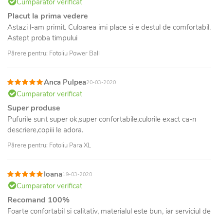
Cumparator verificat
Placut la prima vedere
Astazi l-am primit. Culoarea imi place si e destul de comfortabil.
Astept proba timpului
Părere pentru: Fotoliu Power Ball
Anca Pulpea
20-03-2020
Cumparator verificat
Super produse
Pufurile sunt super ok,super confortabile,culorile exact ca-n
descriere,copiii le adora.
Părere pentru: Fotoliu Para XL
Ioana
19-03-2020
Cumparator verificat
Recomand 100%
Foarte confortabil si calitativ, materialul este bun, iar serviciul de