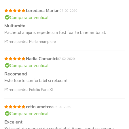
Loredana Marian
07-02-2020
Cumparator verificat
Multumita
Pachetul a ajuns repede si a fost foarte bine ambalat.
Părere pentru: Perle reumplere
Nadia Comanici
07-02-2020
Cumparator verificat
Recomand
Este foarte confortabil si relaxant
Părere pentru: Fotoliu Para XL
cetin ametcea
06-02-2020
Cumparator verificat
Excelent
Suficient de mare si de confortabil. Acum, cand se supara