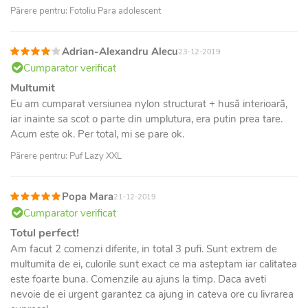
Părere pentru: Fotoliu Para adolescent
Adrian-Alexandru Alecu
23-12-2019
Cumparator verificat
Multumit
Eu am cumparat versiunea nylon structurat + husă interioară,
iar inainte sa scot o parte din umplutura, era putin prea tare.
Acum este ok. Per total, mi se pare ok.
Părere pentru: Puf Lazy XXL
Popa Mara
21-12-2019
Cumparator verificat
Totul perfect!
Am facut 2 comenzi diferite, in total 3 pufi. Sunt extrem de
multumita de ei, culorile sunt exact ce ma asteptam iar calitatea
este foarte buna. Comenzile au ajuns la timp. Daca aveti
nevoie de ei urgent garantez ca ajung in cateva ore cu livrarea