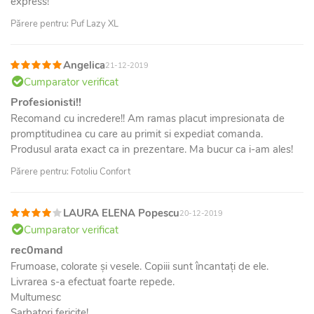
express!
Părere pentru: Puf Lazy XL
Angelica
21-12-2019
Cumparator verificat
Profesionisti!!
Recomand cu incredere!! Am ramas placut impresionata de
promptitudinea cu care au primit si expediat comanda.
Produsul arata exact ca in prezentare. Ma bucur ca i-am ales!
Părere pentru: Fotoliu Confort
LAURA ELENA Popescu
20-12-2019
Cumparator verificat
rec0mand
Frumoase, colorate și vesele. Copiii sunt încantați de ele.
Livrarea s-a efectuat foarte repede.
Multumesc
Sarbatori fericite!