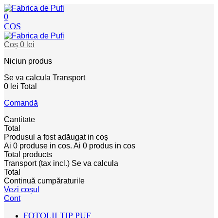
0
COS
Coș
0 lei
Niciun produs
Se va calcula
Transport
0 lei
Total
Comandă
Cantitate
Total
Produsul a fost adăugat in coș
Ai
0
produse in cos.
Ai
0
produs in cos
Total products
Transport (tax incl.)
Se va calcula
Total
Continuă cumpăraturile
Vezi coșul
Cont
FOTOLII TIP PUF