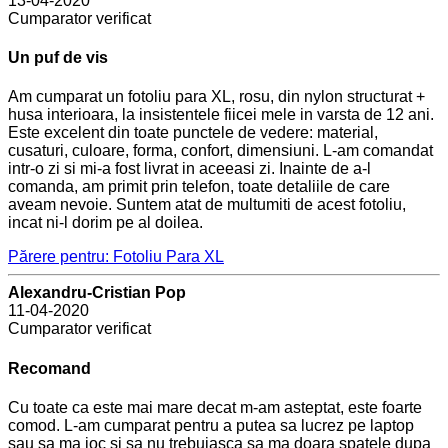
13-04-2020
Cumparator verificat
Un puf de vis
Am cumparat un fotoliu para XL, rosu, din nylon structurat +
husa interioara, la insistentele fiicei mele in varsta de 12 ani.
Este excelent din toate punctele de vedere: material,
cusaturi, culoare, forma, confort, dimensiuni. L-am comandat
intr-o zi si mi-a fost livrat in aceeasi zi. Inainte de a-l
comanda, am primit prin telefon, toate detaliile de care
aveam nevoie. Suntem atat de multumiti de acest fotoliu,
incat ni-l dorim pe al doilea.
Părere pentru: Fotoliu Para XL
Alexandru-Cristian Pop
11-04-2020
Cumparator verificat
Recomand
Cu toate ca este mai mare decat m-am asteptat, este foarte
comod. L-am cumparat pentru a putea sa lucrez pe laptop
sau sa ma joc si sa nu trebuiasca sa ma doara spatele dupa