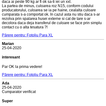
daca ai peste 90 kg ar fi ok sa-ti iei un xxl.
La partea de minus, culoarea roz N15, conform codului
producatorului, culoarea se ia pe haine, cealalta culoare
cumparata s-a comportat ok. In cazul asta nu stiu daca s-ar
rezolva prin spalarea husei externe si cat de tare s-ar
decolora daca deja transferul de culoare se face prin simplu
contact cu o alta tesatura ?!
Părere pentru: Fotoliu Para XL
Marian
25-04-2020
interesant
Par OK la prima vedere!
Părere pentru: Fotoliu Para XL
Ada
25-04-2020
Cumparator verificat
Super