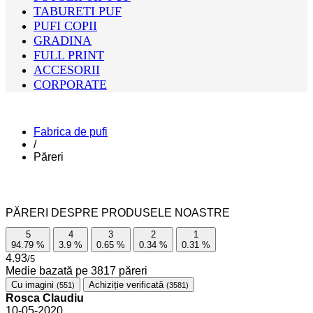
TABURETI PUF
PUFI COPII
GRADINA
FULL PRINT
ACCESORII
CORPORATE
Fabrica de pufi
/
Păreri
PĂRERI DESPRE PRODUSELE NOASTRE
5
4
3
2
1
94.79
%
3.9
%
0.65
%
0.34
%
0.31
%
4.93
/5
Medie bazată pe
3817
păreri
Cu imagini
Achiziție verificată
(551)
(3581)
Rosca Claudiu
10-05-2020