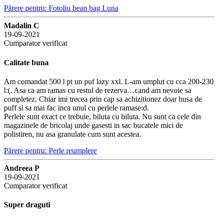
Părere pentru: Fotoliu bean bag Luna
Madalin C
19-09-2021
Cumparator verificat
Calitate buna
Am comandat 500 l pt un puf lazy xxl. L-am umplut cu cca 200-230
l:(. Asa ca am ramas cu restul de rezerva…cand am nevoie sa
completez. Chiar imi trecea prin cap sa achizitionez doar husa de
puff si sa mai fac inca unul cu perlele ramase:d.
Perlele sunt exact ce trebuie, biluta cu biluta. Nu sunt ca cele din
magazinele de bricolaj unde gasesti in sac bucatele mici de
polistiren, nu asa granulate cum sunt acestea.
Părere pentru: Perle reumplere
Andreea P
19-09-2021
Cumparator verificat
Super draguti