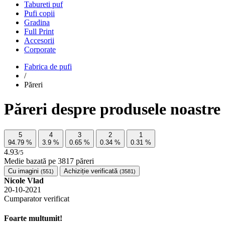
Tabureti puf
Pufi copii
Gradina
Full Print
Accesorii
Corporate
Fabrica de pufi
/
Păreri
Păreri despre produsele noastre
5
4
3
2
1
94.79
%
3.9
%
0.65
%
0.34
%
0.31
%
4.93
/5
Medie bazată pe
3817
păreri
Cu imagini
Achiziție verificată
(551)
(3581)
Nicole Vlad
20-10-2021
Cumparator verificat
Foarte multumit!