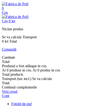
0
Cos
Coș
0 lei
Niciun produs
Se va calcula
Transport
0 lei
Total
Comandă
Cantitate
Total
Produsul a fost adăugat in coș
Ai
0
produse in cos.
Ai
0
produs in cos
Total products
Transport (tax incl.)
Se va calcula
Total
Continuă cumpăraturile
Vezi coșul
Cont
Fotolii tip puf