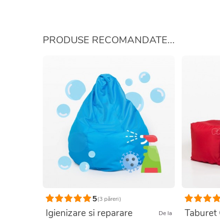
PRODUSE RECOMANDATE...
5
(3 păreri)
Igienizare si reparare
Taburet
De la