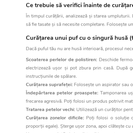
Ce trebuie să verifici înainte de curățar
În timpul curățării, analizează și starea umpluturii.
să fie tasate și să necesite completare. Folosește u
Curățarea unui puf cu o singură husă (f
Dacă puful tău nu are husă interioară, procesul nece
Scoaterea perlelor de polistiren:
Deschide fermoar
electrizează ușor și pot zbura prin casă. După g
instrucțiunile de spălare.
Curățarea suprafeței:
Folosește un aspirator sau o
Îndepărtarea petelor proaspete:
Tamponarea ușoar
frecarea agresivă. Poți folosi un produs potrivit mate
Tratarea petelor vechi:
Utilizează un curățitor pent
Curățarea zonelor dificile:
Poți folosi o soluție 
proporții egale). Șterge ușor zona, apoi clătește cu