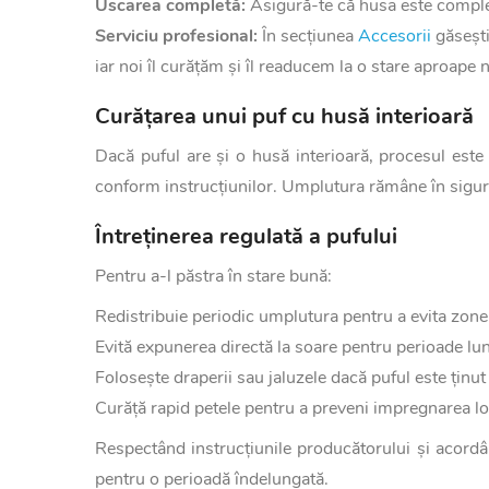
Uscarea completă:
Asigură-te că husa este comple
Serviciu profesional:
În secțiunea
Accesorii
găsești
iar noi îl curățăm și îl readucem la o stare aproape 
Curățarea unui puf cu husă interioară
Dacă puful are și o husă interioară, procesul este
conform instrucțiunilor. Umplutura rămâne în sigura
Întreținerea regulată a pufului
Pentru a-l păstra în stare bună:
Redistribuie periodic umplutura pentru a evita zonel
Evită expunerea directă la soare pentru perioade lun
Folosește draperii sau jaluzele dacă puful este ținut
Curăță rapid petele pentru a preveni impregnarea lor
Respectând instrucțiunile producătorului și acordând
pentru o perioadă îndelungată.