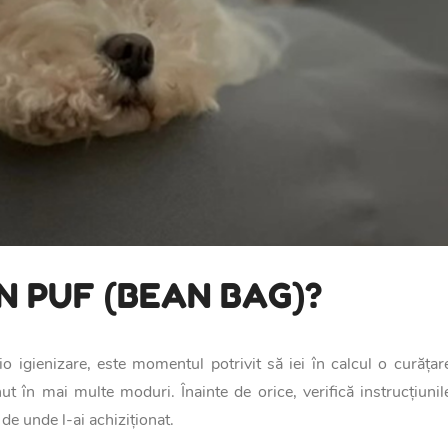
N PUF (BEAN BAG)?
o igienizare, este momentul potrivit să iei în calcul o curățare
nut în mai multe moduri. Înainte de orice, verifică instrucțiunil
 de unde l-ai achiziționat.