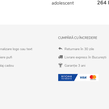
264 l
adolescent
CUMPĂRĂ CU ÎNCREDERE
nalizare logo sau text
Returnare în 30 zile
iere pufi
Livrare express în București
laj cadou
Garanție 3 ani