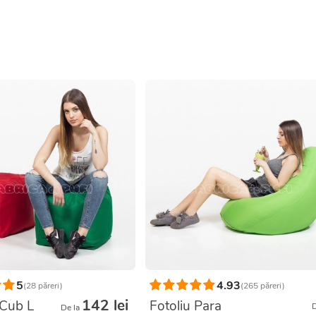
5
4.93
(28 păreri)
(265 păreri)
142 lei
 Cub L
Fotoliu Para
D
De la