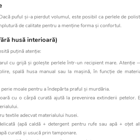
e
 Dacă puful și-a pierdut volumul, este posibil ca perlele de polis
mplutură de calitate pentru a menține forma și confortul.
ără husă interioară)
sită puțină atenție:
ul cu grijă și golește perlele într-un recipient mare. Atenție 
olire, spală husa manual sau la mașină, în funcție de materia
 perie moale pentru a îndepărta praful și murdăria.
ă cu o cârpă curată ajută la prevenirea extinderii petelor. E
rialului.
ru textile adecvat materialului husei.
delicată (apă caldă + detergent pentru rufe sau apă + oțet al
 apă curată și usucă prin tamponare.