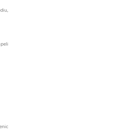
ediu,
peli
enic