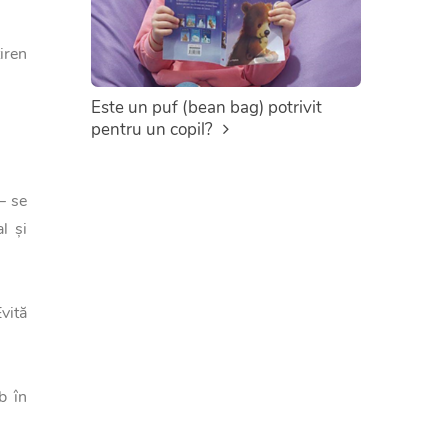
tiren
Este un puf (bean bag) potrivit
pentru un copil?
— se
l și
vită
b în