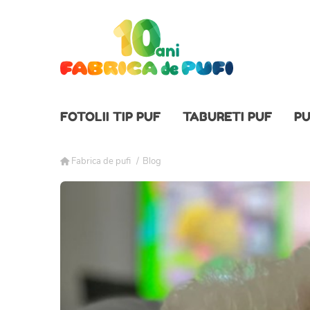
FOTOLII TIP PUF
TABURETI PUF
PU
Fabrica de pufi
/
Blog