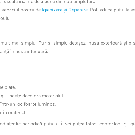
t uscată înainte de a pune din nou umplutura.
 serviciul nostru de
Igienizare și Reparare
. Poți aduce puful la s
nouă.
 mult mai simplu. Pur și simplu detașezi husa exterioară și o s
nță în husa interioară.
e plate.
gi – poate decolora materialul.
 într-un loc foarte luminos.
 în material.
 atenție periodică pufului, îl vei putea folosi confortabil și igi