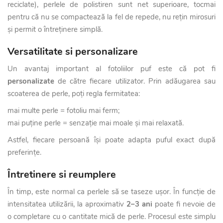
reciclate), perlele de polistiren sunt net superioare, tocmai
pentru că nu se compactează la fel de repede, nu rețin mirosuri
și permit o întreținere simplă.
Versatilitate si personalizare
Un avantaj important al fotoliilor puf este că pot fi
personalizate
de către fiecare utilizator. Prin adăugarea sau
scoaterea de perle, poți regla fermitatea:
mai multe perle = fotoliu mai ferm;
mai puține perle = senzație mai moale și mai relaxată.
Astfel, fiecare persoană își poate adapta puful exact după
preferințe.
Întretinere si reumplere
În timp, este normal ca perlele să se taseze ușor. În funcție de
intensitatea utilizării, la aproximativ
2–3 ani
poate fi nevoie de
o completare cu o cantitate mică de perle. Procesul este simplu