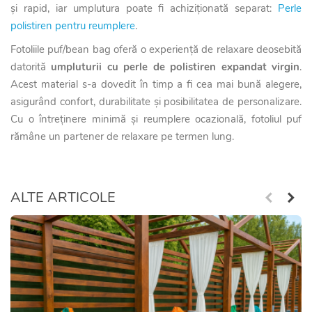
și rapid, iar umplutura poate fi achiziționată separat:
Perle
polistiren pentru reumplere
.
Fotoliile puf/bean bag oferă o experiență de relaxare deosebită
datorită
umpluturii cu perle de polistiren expandat virgin
.
Acest material s-a dovedit în timp a fi cea mai bună alegere,
asigurând confort, durabilitate și posibilitatea de personalizare.
Cu o întreținere minimă și reumplere ocazională, fotoliul puf
rămâne un partener de relaxare pe termen lung.
ALTE ARTICOLE