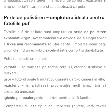
umplutură. Aceasta determină nivelul de confort, rezistența în
timp și modul în care fotoliul se adaptează corpului.
Perle de polistiren – umplutura ideala pentru
fotoliile puf
Fotoliile puf de calitate sunt umplute cu
perle de polistiren
expandat virgin
. Acest material s-a dovedit, de-a lungul anilor,
a fi
cea mai recomandată soluție
pentru umplerea bean bag-
urilor, oferind un echilibru excelent între confort și durabilitate.
Polistirenul este un material:
versatil
– se mulează pe forma corpului, oferind susținere și
relaxare;
ușor
– fotoliul poate fi mutat cu ușurință dintr-o cameră în alta;
rezistent
– își păstrează proprietățile mult timp, fără să
absoarbă umezeala;
igienic și hipoalergenic
– potrivit pentru toată familia.
Comparativ cu alte tipuri de umpluturi (burete, vată, textile