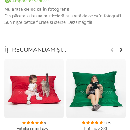
Cumparator verificat
Nu arată deloc ca în fotografii!
Din păcate salteaua multicoloră nu arată deloc ca în fotografii.
Sun niște petice f urate și șterse. Dezamăgită!
ÎȚI RECOMANDAM ȘI...
5
4.93
Fotoliu copii Lazy L
Puf Lazy XXL