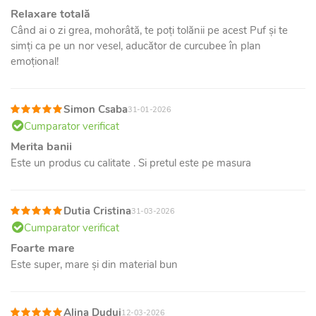
Relaxare totală
Când ai o zi grea, mohorâtă, te poți tolănii pe acest Puf și te
simți ca pe un nor vesel, aducător de curcubee în plan
emoțional!
Simon Csaba
31-01-2026
Cumparator verificat
Merita banii
Este un produs cu calitate . Si pretul este pe masura
Dutia Cristina
31-03-2026
Cumparator verificat
Foarte mare
Este super, mare și din material bun
Alina Dudui
12-03-2026