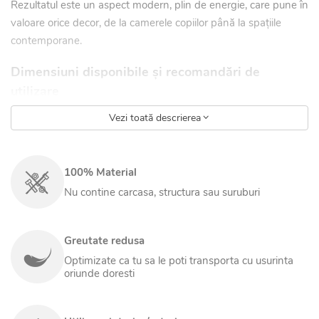
Rezultatul este un aspect modern, plin de energie, care pune în
valoare orice decor, de la camerele copiilor până la spațiile
contemporane.
Dimensiuni disponibile și recomandări de
utilizare
Produsul este disponibil în trei dimensiuni, pentru nevoi și spații
Vezi toată descrierea
diferite:
L (80×100 cm) – recomandată copiilor.
100% Material
XL (120×130 cm) – potrivită pentru o persoană adultă.
Nu contine carcasa, structura sau suruburi
XXL (130×180 cm) – confortabilă pentru două persoane;
ideală pentru relaxare în cuplu.
Greutate redusa
Construcția solidă susține până la 150 kg, ceea ce face din
Optimizate ca tu sa le poti transporta cu usurinta
această saltea puf o soluție fiabilă pentru utilizare de zi cu zi.
oriunde doresti
Materiale rezistente și întreținere ușoară