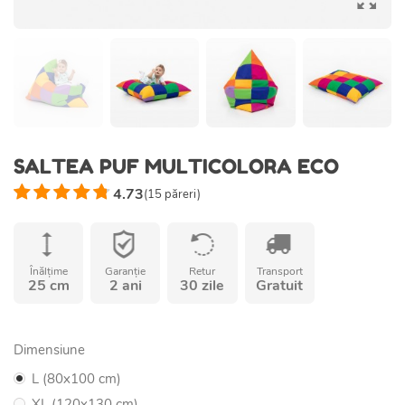
SALTEA PUF MULTICOLORA ECO
4.73
(
15
păreri)
Înălțime
Garanție
Retur
Transport
25 cm
2 ani
30 zile
Gratuit
Dimensiune
L (80x100 cm)
XL (120x130 cm)