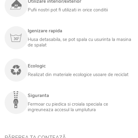
Utilizare interior/exterior
Țesătura exterioară este impermeabilă și rezistentă la raze UV
Pufii nostri pot fi utilizati in orice conditii
și uzură. Salteaua este prevăzută cu husă interioară, astfel încât
husa exterioară se poate scoate și spăla ori de câte ori este
nevoie de o igienizare completă. Sistemul cu fermoar rezistent
Igenizare rapida
asigură demontare rapidă și practică, pentru întreținere simplă
Husa detasabila, se pot spala cu usurinta la masina
și sigură.
de spalat
Salteaua Puf Multicoloră Eco beneficiază de garanție 2 ani.
Este un produs conceput pentru utilizare îndelungată,
Ecologic
combinând confortul unei saltele puf cu versatilitatea unui
fotoliu puf de tip bean bag și robustețea materialelor premium.
Realizat din materiale ecologice usoare de reciclat
Siguranta
Fermoar cu piedica si croiala speciala ce
ingreuneaza accesul la umplutura
PĂREREA TA CONTEAZĂ