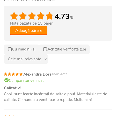
4.73
/5
Notă bazată pe
15
păreri
Adaugă părere
Cu imagini
Achiziție verificată
(1)
(15)
Alexandra Dora
28-03-2026
Cumparator verificat
Calitativ!
Copiii sunt foarte încântați de saltele pouf. Materialul este de
calitate. Comanda a venit foarte repede. Mulțumim!