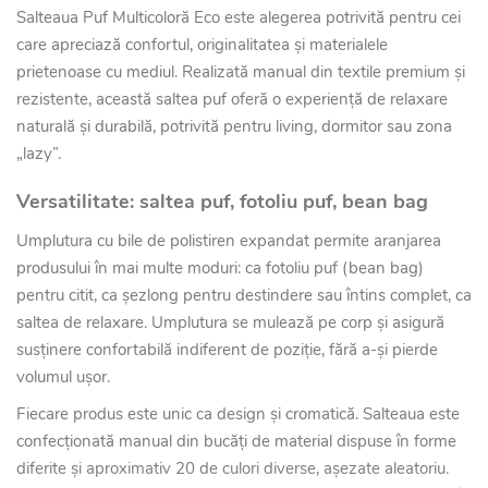
Salteaua Puf Multicoloră Eco este alegerea potrivită pentru cei
care apreciază confortul, originalitatea și materialele
prietenoase cu mediul. Realizată manual din textile premium și
rezistente, această saltea puf oferă o experiență de relaxare
naturală și durabilă, potrivită pentru living, dormitor sau zona
„lazy”.
Versatilitate: saltea puf, fotoliu puf, bean bag
Umplutura cu bile de polistiren expandat permite aranjarea
produsului în mai multe moduri: ca fotoliu puf (bean bag)
pentru citit, ca șezlong pentru destindere sau întins complet, ca
saltea de relaxare. Umplutura se mulează pe corp și asigură
susținere confortabilă indiferent de poziție, fără a-și pierde
volumul ușor.
Fiecare produs este unic ca design și cromatică. Salteaua este
confecționată manual din bucăți de material dispuse în forme
diferite și aproximativ 20 de culori diverse, așezate aleatoriu.