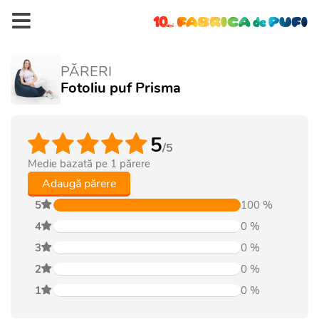
PĂRERI
Fotoliu puf Prisma
5
/5
Medie bazată pe
1
părere
Adaugă părere
5
100
%
4
0
%
3
0
%
2
0
%
1
0
%