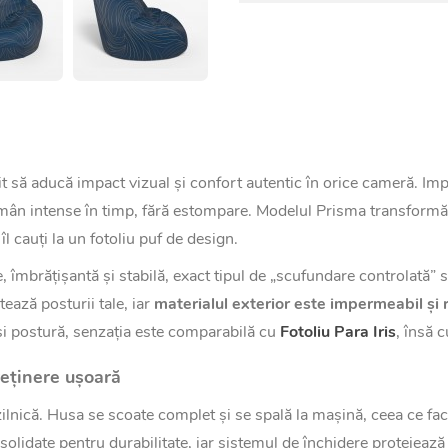
 să aducă impact vizual și confort autentic în orice cameră. Impr
i rămân intense în timp, fără estompare. Modelul Prisma transform
îl cauți la un fotoliu puf de design.
 îmbrățișantă și stabilă, exact tipul de „scufundare controlată” 
tează posturii tale, iar
materialul exterior este impermeabil și 
 și postură, senzația este comparabilă cu
Fotoliu Para Iris
, însă 
reținere ușoară
ilnică. Husa se scoate complet și se spală la mașină, ceea ce face
olidate pentru durabilitate, iar sistemul de închidere protejează