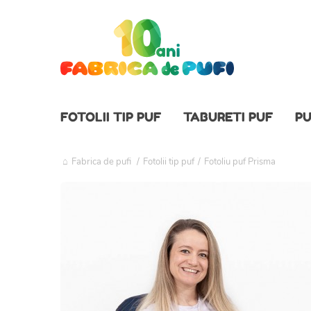
FOTOLII TIP PUF
TABURETI PUF
PU
Fabrica de pufi
/
Fotolii tip puf
/
Fotoliu puf Prisma