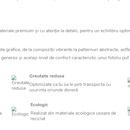
iale premium și cu atenție la detalii, pentru un echilibru optim î
 grafice, de la compoziții vibrante la patternuri abstracte, astfe
generos și același nivel de confort caracteristic unui fotoliu puf 
Greutate redusa
Optimizate ca tu sa le poti transporta cu
usurinta oriunde doresti
Ecologic
a
Realizat din materiale ecologice usoare de
reciclat