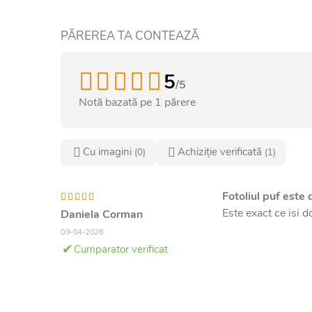
PĂREREA TA CONTEAZĂ
5
/5
Notă bazată pe
1
părere
Cu imagini
Achiziție verificată
(0)
(1)
Fotoliul puf este 
Este exact ce isi d
Daniela Corman
09-04-2026
Cumparator verificat