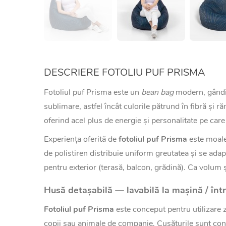
DESCRIERE FOTOLIU PUF PRISMA
Fotoliul puf Prisma este un
bean bag
modern, gândit
sublimare, astfel încât culorile pătrund în fibră ș
oferind acel plus de energie și personalitate pe care 
Experiența oferită de
fotoliul puf Prisma
este moale,
de polistiren distribuie uniform greutatea și se adap
pentru exterior (terasă, balcon, grădină). Ca volum
Husă detașabilă — lavabilă la mașină / înt
Fotoliul puf Prisma
este conceput pentru utilizare z
copii sau animale de companie. Cusăturile sunt cons