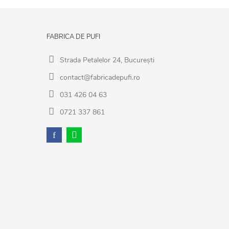
FABRICA DE PUFI
Strada Petalelor 24, București
contact@fabricadepufi.ro
031 426 04 63
0721 337 861