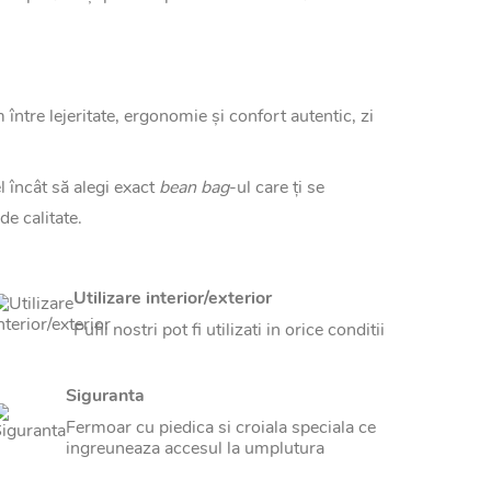
ntre lejeritate, ergonomie și confort autentic, zi
l încât să alegi exact
bean bag
-ul care ți se
de calitate.
Utilizare interior/exterior
Pufii nostri pot fi utilizati in orice conditii
Siguranta
Fermoar cu piedica si croiala speciala ce
ingreuneaza accesul la umplutura