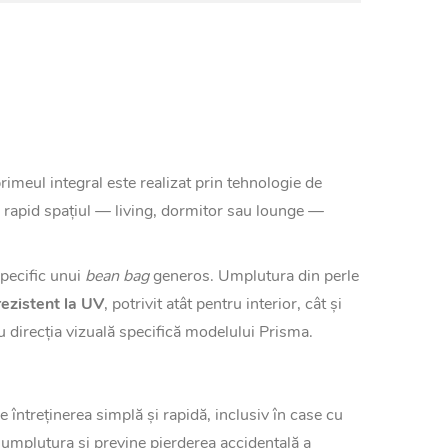
imeul integral este realizat prin tehnologie de
ă rapid spațiul — living, dormitor sau lounge —
specific unui
bean bag
generos. Umplutura din perle
rezistent la UV
, potrivit atât pentru interior, cât și
cu direcția vizuală specifică modelului Prisma.
 întreținerea simplă și rapidă, inclusiv în case cu
 umplutura și previne pierderea accidentală a