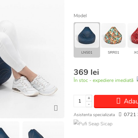
Model
LNS01
SRR01
X
369 lei
În stoc - expediere imediată
+
Adau
-
0721 
Asistenta specializata