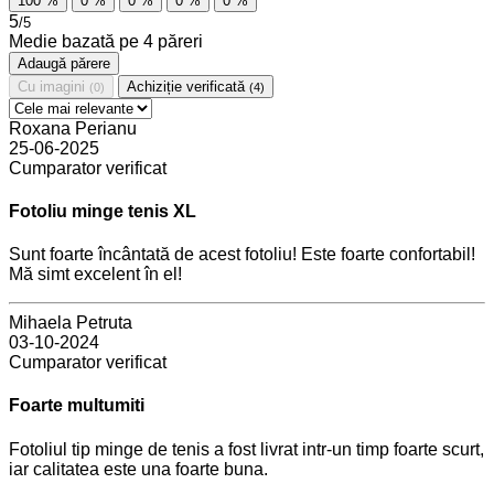
100
%
0
%
0
%
0
%
0
%
5
/5
Medie bazată pe
4
păreri
Adaugă părere
Cu imagini
Achiziție verificată
(0)
(4)
Roxana Perianu
25-06-2025
Cumparator verificat
Fotoliu minge tenis XL
Sunt foarte încântată de acest fotoliu! Este foarte confortabil!
Mă simt excelent în el!
Mihaela Petruta
03-10-2024
Cumparator verificat
Foarte multumiti
Fotoliul tip minge de tenis a fost livrat intr-un timp foarte scurt,
iar calitatea este una foarte buna.