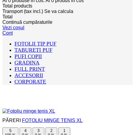
Ai
0
produse in cos.
Ai
0
produs in cos
Total products
Transport (tax incl.)
Se va calcula
Total
Continuă cumpăraturile
Vezi coșul
Cont
FOTOLII TIP PUF
TABURETI PUF
PUFI COPII
GRADINA
FULL PRINT
ACCESORII
CORPORATE
PĂRERI
FOTOLIU MINGE TENIS XL
5
4
3
2
1