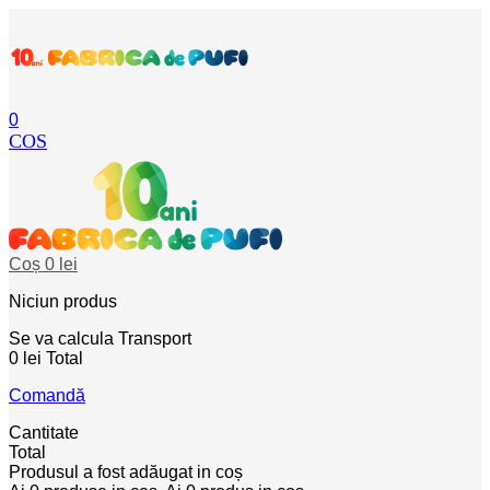
0
COS
Coș
0 lei
Niciun produs
Se va calcula
Transport
0 lei
Total
Comandă
Cantitate
Total
Produsul a fost adăugat in coș