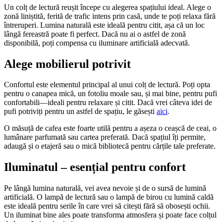
Un colț de lectură reușit începe cu alegerea spațiului ideal. Alege o
zonă liniștită, ferită de trafic intens prin casă, unde te poți relaxa fără
întreruperi. Lumina naturală este ideală pentru citit, așa că un loc
lângă fereastră poate fi perfect. Dacă nu ai o astfel de zonă
disponibilă, poți compensa cu iluminare artificială adecvată.
Alege mobilierul potrivit
Confortul este elementul principal al unui colț de lectură. Poți opta
pentru o canapea mică, un fotoliu moale sau, și mai bine, pentru pufi
confortabili—ideali pentru relaxare și citit. Dacă vrei câteva idei de
pufi potriviți pentru un astfel de spațiu, le găsești
aici
.
O măsuță de cafea este foarte utilă pentru a așeza o ceașcă de ceai, o
lumânare parfumată sau cartea preferată. Dacă spațiul îți permite,
adaugă și o etajeră sau o mică bibliotecă pentru cărțile tale preferate.
Iluminatul – esențial pentru confort
Pe lângă lumina naturală, vei avea nevoie și de o sursă de lumină
artificială. O lampă de lectură sau o lampă de birou cu lumină caldă
este ideală pentru serile în care vrei să citești fără să obosești ochii.
Un iluminat bine ales poate transforma atmosfera și poate face colțul