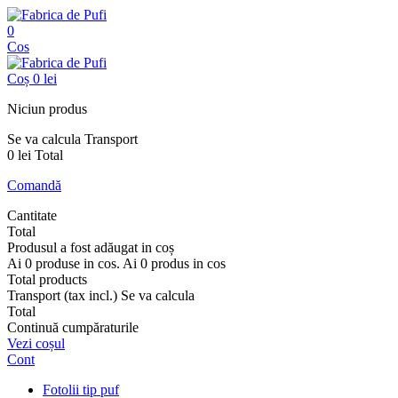
0
Cos
Coș
0 lei
Niciun produs
Se va calcula
Transport
0 lei
Total
Comandă
Cantitate
Total
Produsul a fost adăugat in coș
Ai
0
produse in cos.
Ai
0
produs in cos
Total products
Transport (tax incl.)
Se va calcula
Total
Continuă cumpăraturile
Vezi coșul
Cont
Fotolii tip puf