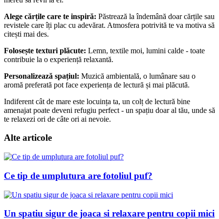
Alege cărțile care te inspiră:
Păstrează la îndemână doar cărțile sau
revistele care îți plac cu adevărat. Atmosfera potrivită te va motiva să
citești mai des.
Folosește texturi plăcute:
Lemn, textile moi, lumini calde - toate
contribuie la o experiență relaxantă.
Personalizează spațiul:
Muzică ambientală, o lumânare sau o
aromă preferată pot face experiența de lectură și mai plăcută.
Indiferent cât de mare este locuința ta, un colț de lectură bine
amenajat poate deveni refugiu perfect - un spațiu doar al tău, unde să
te relaxezi ori de câte ori ai nevoie.
Alte articole
Ce tip de umplutura are fotoliul puf?
Un spatiu sigur de joaca si relaxare pentru copii mici