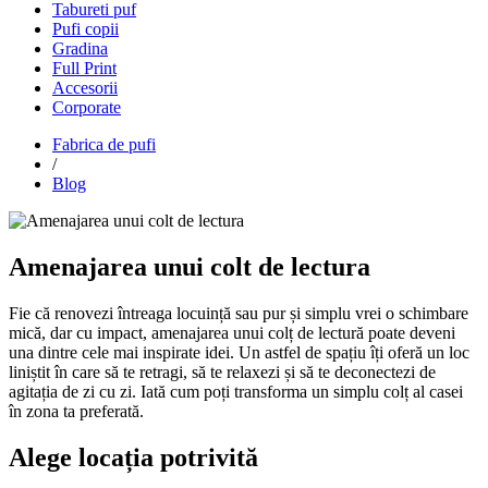
Tabureti puf
Pufi copii
Gradina
Full Print
Accesorii
Corporate
Fabrica de pufi
/
Blog
Amenajarea unui colt de lectura
Fie că renovezi întreaga locuință sau pur și simplu vrei o schimbare
mică, dar cu impact, amenajarea unui colț de lectură poate deveni
una dintre cele mai inspirate idei. Un astfel de spațiu îți oferă un loc
liniștit în care să te retragi, să te relaxezi și să te deconectezi de
agitația de zi cu zi. Iată cum poți transforma un simplu colț al casei
în zona ta preferată.
Alege locația potrivită