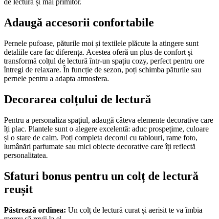
de lectură și mai primitor.
Adaugă accesorii confortabile
Pernele pufoase, păturile moi și textilele plăcute la atingere sunt
detaliile care fac diferența. Acestea oferă un plus de confort și
transformă colțul de lectură într-un spațiu cozy, perfect pentru ore
întregi de relaxare. În funcție de sezon, poți schimba păturile sau
pernele pentru a adapta atmosfera.
Decorarea colțului de lectură
Pentru a personaliza spațiul, adaugă câteva elemente decorative care
îți plac. Plantele sunt o alegere excelentă: aduc prospețime, culoare
și o stare de calm. Poți completa decorul cu tablouri, rame foto,
lumânări parfumate sau mici obiecte decorative care îți reflectă
personalitatea.
Sfaturi bonus pentru un colț de lectură
reușit
Păstrează ordinea:
Un colț de lectură curat și aerisit te va îmbia
mereu să revii la el.