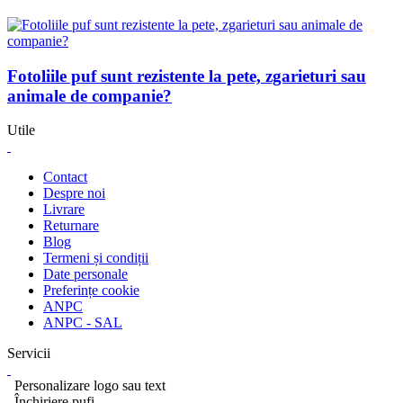
Fotoliile puf sunt rezistente la pete, zgarieturi sau
animale de companie?
Utile
Contact
Despre noi
Livrare
Returnare
Blog
Termeni și condiții
Date personale
Preferințe cookie
ANPC
ANPC - SAL
Servicii
Personalizare logo sau text
Închiriere pufi