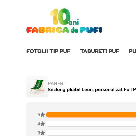
FOTOLII TIP PUF
TABURETI PUF
PU
PĂRERI
Sezlong pliabil Leon, personalizat Full P
5
4
3