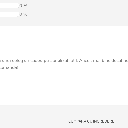
0
%
0
%
 unui coleg un cadou personalizat, util. A iesit mai bine decat ne
 comanda!
CUMPĂRĂ CU ÎNCREDERE