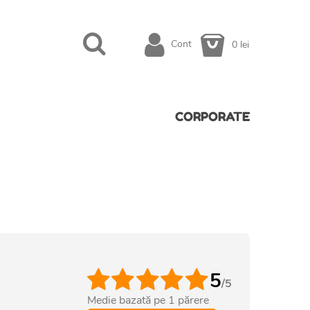
Cont
0 lei
CORPORATE
5
/5
Medie bazată pe
1
părere