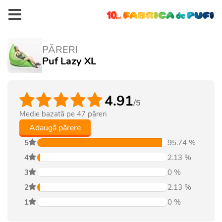
PĂRERI
Puf Lazy XL
4.91
/5
Medie bazată pe
47
păreri
Adaugă părere
5
95.74
%
4
2.13
%
3
0
%
2
2.13
%
1
0
%