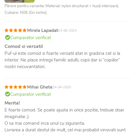
Părere pentru varianta: Material: nylon structurat + husă interioară,
Culoare: N06 (Gri inchis)
Mirela Lapadat
03-06-2024
Cumparator verificat
Comod si versatil
Puf-ul este comod si foarte versatil atat in gradina cat si la
interior. Ne place intregii familii: adulti, copii dar si “copiilor”
nostri necuvantatori.
Mihai Ghete
24-04-2020
Cumparator verificat
Merita!
E foarte comod. Se poate ajusta in orice pozitie, trebuie doar
imaginatie ;)
O sa mai comand inca unul cu siguranta.
Livrarea a durat destul de mult, cel mai probabil vinovati sunt