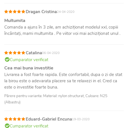
Dragan Cristina
24-04-2020
Multumita
Comanda a ajuns în 3 zile, am achiziționat modelul xxl, copiii
încântați, mami multumita . Pe viitor voi mai achiziționat unul .
Catalina
06-04-2020
Cumparator verificat
Cea mai buna investitie
Livrarea a fost foarte rapida. Este confortabil, dupa o zi de stat
la birou este o adevarata placere sa te relaxezi in el. Cred ca
este o investitie foarte buna.
Părere pentru varianta: Material: nylon structurat, Culoare: N25
(Albastru)
Eduard-Gabriel Encuna
19-03-2020
Cumparator verificat