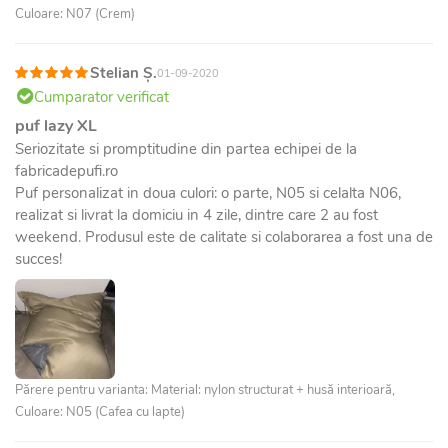
Culoare: N07 (Crem)
Stelian Ș.
01-09-2020
Cumparator verificat
puf lazy XL
Seriozitate si promptitudine din partea echipei de la
fabricadepufi.ro
Puf personalizat in doua culori: o parte, N05 si celalta N06,
realizat si livrat la domiciu in 4 zile, dintre care 2 au fost
weekend. Produsul este de calitate si colaborarea a fost una de
succes!
Părere pentru varianta: Material: nylon structurat + husă interioară,
Culoare: N05 (Cafea cu lapte)