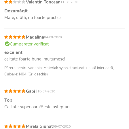
Valentin Toncean
11-08-2020
Dezamăgit
Mare, urâtă, nu foarte practica
Madalina
04-08-2020
Cumparator verificat
excelent
calitate foarte buna, multumesc!
Părere pentru varianta: Material: nylon structurat + husă interioară,
Culoare: N04 (Gri deschis)
Gabi I
18-07-2020
Top
Calitate superioara!Peste asteptari .
Mirela Giuhat
09-07-2020