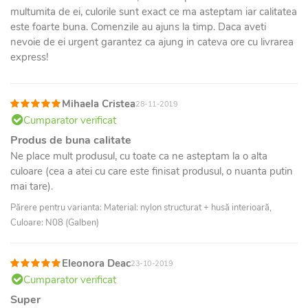
multumita de ei, culorile sunt exact ce ma asteptam iar calitatea
este foarte buna. Comenzile au ajuns la timp. Daca aveti
nevoie de ei urgent garantez ca ajung in cateva ore cu livrarea
express!
Mihaela Cristea
28-11-2019
Cumparator verificat
Produs de buna calitate
Ne place mult produsul, cu toate ca ne asteptam la o alta
culoare (cea a atei cu care este finisat produsul, o nuanta putin
mai tare).
Părere pentru varianta: Material: nylon structurat + husă interioară,
Culoare: N08 (Galben)
Eleonora Deac
23-10-2019
Cumparator verificat
Super