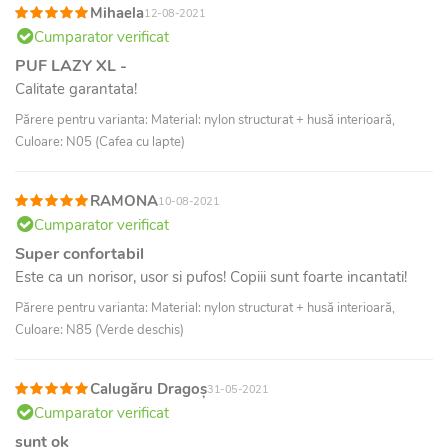
Mihaela
12-08-2021
Cumparator verificat
PUF LAZY XL -
Calitate garantata!
Părere pentru varianta: Material: nylon structurat + husă interioară,
Culoare: N05 (Cafea cu lapte)
RAMONA
10-08-2021
Cumparator verificat
Super confortabil
Este ca un norisor, usor si pufos! Copiii sunt foarte incantati!
Părere pentru varianta: Material: nylon structurat + husă interioară,
Culoare: N85 (Verde deschis)
Calugăru Dragoș
31-05-2021
Cumparator verificat
sunt ok