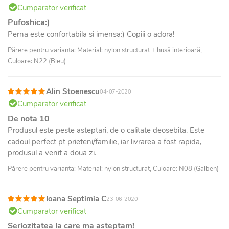
Cumparator verificat
Pufoshica:)
Perna este confortabila si imensa:) Copiii o adora!
Părere pentru varianta: Material: nylon structurat + husă interioară,
Culoare: N22 (Bleu)
Alin Stoenescu
04-07-2020
Cumparator verificat
De nota 10
Produsul este peste asteptari, de o calitate deosebita. Este
cadoul perfect pt prieteni/familie, iar livrarea a fost rapida,
produsul a venit a doua zi.
Părere pentru varianta: Material: nylon structurat, Culoare: N08 (Galben)
Ioana Septimia C
23-06-2020
Cumparator verificat
Seriozitatea la care ma așteptam!