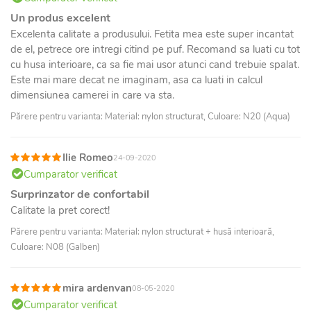
Un produs excelent
Excelenta calitate a produsului. Fetita mea este super incantat
de el, petrece ore intregi citind pe puf. Recomand sa luati cu tot
cu husa interioare, ca sa fie mai usor atunci cand trebuie spalat.
Este mai mare decat ne imaginam, asa ca luati in calcul
dimensiunea camerei in care va sta.
Părere pentru varianta: Material: nylon structurat, Culoare: N20 (Aqua)
Ilie Romeo
24-09-2020
Cumparator verificat
Surprinzator de confortabil
Calitate la pret corect!
Părere pentru varianta: Material: nylon structurat + husă interioară,
Culoare: N08 (Galben)
mira ardenvan
08-05-2020
Cumparator verificat