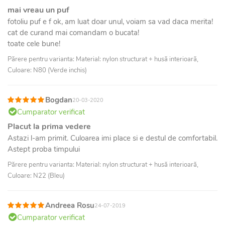
mai vreau un puf
fotoliu puf e f ok, am luat doar unul, voiam sa vad daca merita!
cat de curand mai comandam o bucata!
toate cele bune!
Părere pentru varianta: Material: nylon structurat + husă interioară,
Culoare: N80 (Verde inchis)
Bogdan
20-03-2020
Cumparator verificat
Placut la prima vedere
Astazi l-am primit. Culoarea imi place si e destul de comfortabil.
Astept proba timpului
Părere pentru varianta: Material: nylon structurat + husă interioară,
Culoare: N22 (Bleu)
Andreea Rosu
24-07-2019
Cumparator verificat