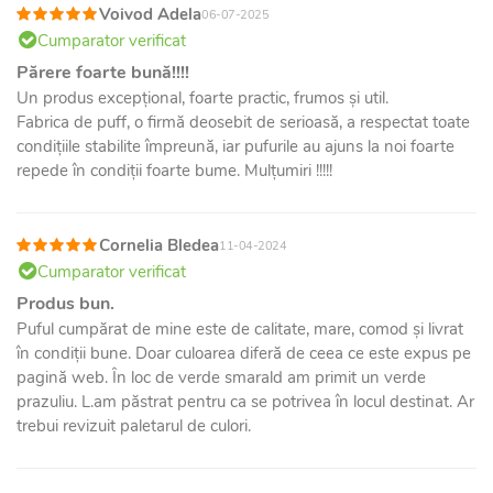
Voivod Adela
06-07-2025
Cumparator verificat
Părere foarte bună!!!!
Un produs excepțional, foarte practic, frumos și util.
Fabrica de puff, o firmă deosebit de serioasă, a respectat toate
condițiile stabilite împreună, iar pufurile au ajuns la noi foarte
repede în condiții foarte bume. Mulțumiri !!!!!
Cornelia Bledea
11-04-2024
Cumparator verificat
Produs bun.
Puful cumpărat de mine este de calitate, mare, comod și livrat
în condiții bune. Doar culoarea diferă de ceea ce este expus pe
pagină web. În loc de verde smarald am primit un verde
prazuliu. L.am păstrat pentru ca se potrivea în locul destinat. Ar
trebui revizuit paletarul de culori.