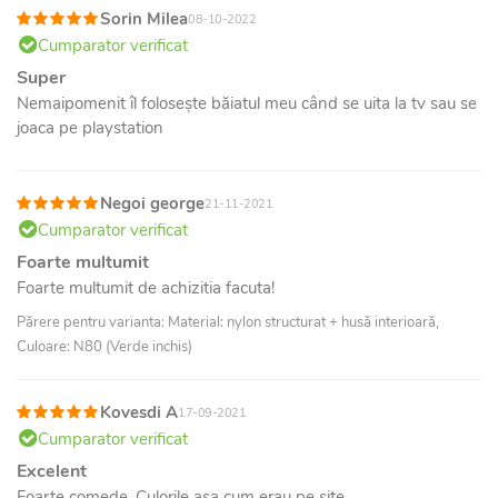
Sorin Milea
08-10-2022
Cumparator verificat
Super
Nemaipomenit îl folosește băiatul meu când se uita la tv sau se
joaca pe playstation
Negoi george
21-11-2021
Cumparator verificat
Foarte multumit
Foarte multumit de achizitia facuta!
Părere pentru varianta: Material: nylon structurat + husă interioară,
Culoare: N80 (Verde inchis)
Kovesdi A
17-09-2021
Cumparator verificat
Excelent
Foarte comede. Culorile asa cum erau pe site.