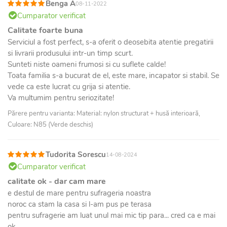
Benga A
08-11-2022
Cumparator verificat
Calitate foarte buna
Serviciul a fost perfect, s-a oferit o deosebita atentie pregatirii
si livrarii produsului intr-un timp scurt.
Sunteti niste oameni frumosi si cu suflete calde!
Toata familia s-a bucurat de el, este mare, incapator si stabil. Se
vede ca este lucrat cu grija si atentie.
Va multumim pentru seriozitate!
Părere pentru varianta: Material: nylon structurat + husă interioară,
Culoare: N85 (Verde deschis)
Tudorita Sorescu
14-08-2024
Cumparator verificat
calitate ok - dar cam mare
e destul de mare pentru sufrageria noastra
noroc ca stam la casa si l-am pus pe terasa
pentru sufragerie am luat unul mai mic tip para... cred ca e mai
ok