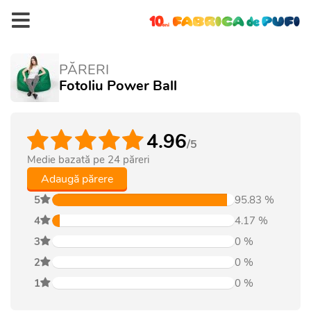
PĂRERI
Fotoliu Power Ball
4.96
/5
Medie bazată pe
24
păreri
Adaugă părere
5
95.83
%
4
4.17
%
3
0
%
2
0
%
1
0
%