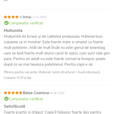
Irina
13-11-2020
Cumparator verificat
Multumita
Mulțumită de livrare și de calitatea produsului. Material bun,
culoarea ca in mostrar. Este foarte mare si umplut cu foarte
mult polistiren. Atât de mult încât nu este genul de beanbag
care se lasă foarte mult atunci cand te așezi, cum sunt cele gen
para. Pentru un adult nu este foarte comod la început, poate
după ce se mai taseaza polistirenul. Pentru copii e ok.
Părere pentru varianta: Material: nylon structurat + husă interioară,
Culoare: N18 (Lila)
Belea Cosmina
08-06-2024
Cumparator verificat
Satisfăcută
Foarte practic și drăguț. Copiii îl folosesc foarte des pentru