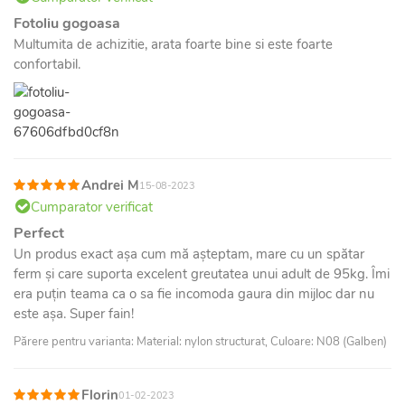
Fotoliu gogoasa
Multumita de achizitie, arata foarte bine si este foarte
confortabil.
Andrei M
15-08-2023
Cumparator verificat
Perfect
Un produs exact așa cum mă așteptam, mare cu un spătar
ferm și care suporta excelent greutatea unui adult de 95kg. Îmi
era puțin teama ca o sa fie incomoda gaura din mijloc dar nu
este așa. Super fain!
Părere pentru varianta: Material: nylon structurat, Culoare: N08 (Galben)
Florin
01-02-2023