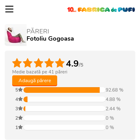
PĂRERI
Fotoliu Gogoasa
4.9
/5
Medie bazată pe
41
păreri
Adaugă părere
5
92.68
%
4
4.88
%
3
2.44
%
2
0
%
1
0
%