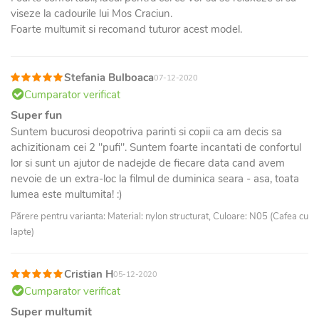
viseze la cadourile lui Mos Craciun.
Foarte multumit si recomand tuturor acest model.
Stefania Bulboaca
07-12-2020
Cumparator verificat
Super fun
Suntem bucurosi deopotriva parinti si copii ca am decis sa
achizitionam cei 2 "pufi". Suntem foarte incantati de confortul
lor si sunt un ajutor de nadejde de fiecare data cand avem
nevoie de un extra-loc la filmul de duminica seara - asa, toata
lumea este multumita! :)
Părere pentru varianta: Material: nylon structurat, Culoare: N05 (Cafea cu
lapte)
Cristian H
05-12-2020
Cumparator verificat
Super multumit