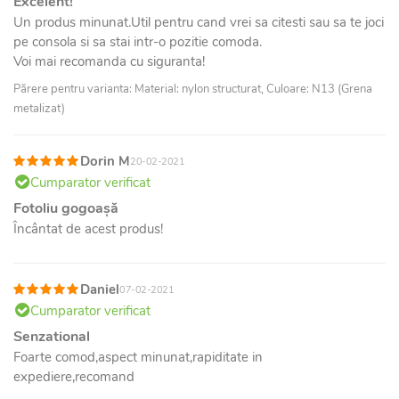
Excelent!
Un produs minunat.Util pentru cand vrei sa citesti sau sa te joci
pe consola si sa stai intr-o pozitie comoda.
Voi mai recomanda cu siguranta!
Părere pentru varianta: Material: nylon structurat, Culoare: N13 (Grena
metalizat)
Dorin M
20-02-2021
Cumparator verificat
Fotoliu gogoașă
Încântat de acest produs!
Daniel
07-02-2021
Cumparator verificat
Senzational
Foarte comod,aspect minunat,rapiditate in
expediere,recomand