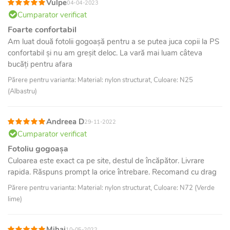
Vulpe
04-04-2023
Cumparator verificat
Foarte confortabil
Am luat două fotolii gogoașă pentru a se putea juca copii la PS
confortabil și nu am greșit deloc. La vară mai luam câteva
bucăți pentru afara
Părere pentru varianta: Material: nylon structurat, Culoare: N25
(Albastru)
Andreea D
29-11-2022
Cumparator verificat
Fotoliu gogoașa
Culoarea este exact ca pe site, destul de încăpător. Livrare
rapida. Răspuns prompt la orice întrebare. Recomand cu drag
Părere pentru varianta: Material: nylon structurat, Culoare: N72 (Verde
lime)
Mihai
10-05-2022