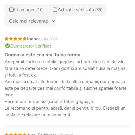
Cu imagini
Achiziție verificată
(10)
(39)
Ioana
13-06-2023
Cumparator verificat
Gogoasa este cea mai buna forma
Am primit cadou un fotoliu gogoasa și l-am folosit ani de zile
fara sa se deterioreze. L-am golit și am spălat husa la mașină,
și totul a fost ok.
Am mai incercat alte forme, de la alte companii, dar gogoașa
este pe departe cea mai confortabila și susține spatele foarte
bine.
Recent am mai achiziționat 2 fotolii gogoașă.
Le recomand și pentru acasă, dar și pentru birou. Creează un
spatiu de relaxare nemaipomenit.