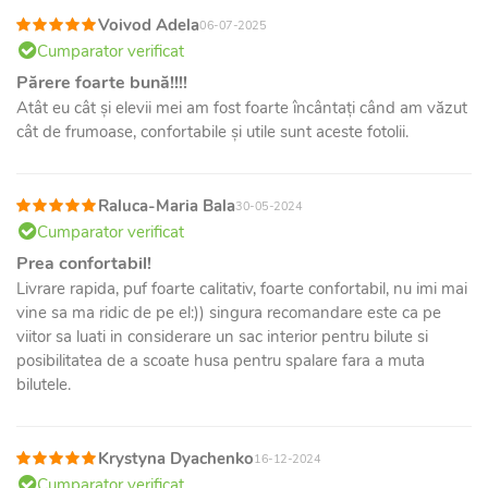
Voivod Adela
06-07-2025
Cumparator verificat
Părere foarte bună!!!!
Atât eu cât și elevii mei am fost foarte încântați când am văzut
cât de frumoase, confortabile și utile sunt aceste fotolii.
Raluca-Maria Bala
30-05-2024
Cumparator verificat
Prea confortabil!
Livrare rapida, puf foarte calitativ, foarte confortabil, nu imi mai
vine sa ma ridic de pe el:)) singura recomandare este ca pe
viitor sa luati in considerare un sac interior pentru bilute si
posibilitatea de a scoate husa pentru spalare fara a muta
bilutele.
Krystyna Dyachenko
16-12-2024
Cumparator verificat