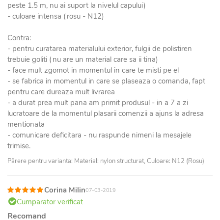
peste 1.5 m, nu ai suport la nivelul capului)
- culoare intensa (rosu - N12)
Contra:
- pentru curatarea materialului exterior, fulgii de polistiren
trebuie goliti (nu are un material care sa ii tina)
- face mult zgomot in momentul in care te misti pe el
- se fabrica in momentul in care se plaseaza o comanda, fapt
pentru care dureaza mult livrarea
- a durat prea mult pana am primit produsul - in a 7 a zi
lucratoare de la momentul plasarii comenzii a ajuns la adresa
mentionata
- comunicare deficitara - nu raspunde nimeni la mesajele
trimise.
Părere pentru varianta: Material: nylon structurat, Culoare: N12 (Rosu)
Corina Milin
07-03-2019
Cumparator verificat
Recomand