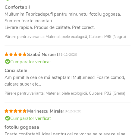
Confortabil
Multumim Fabricadepufi pentru minunatul fotoliu gogoasa.
Suntem foarte incantati.
Livrare rapida. Produs de calitate. Pret corect.
Părere pentru varianta: Material: piele ecologică, Culoare: P99 (Negru)
Szabó Norbert
31-12-2020
Cumparator verificat
Cinci stele
Am primit la cea ce mâ asteptam! Mulțumesc! Foarte comod,
culoare super etc...
Părere pentru varianta: Material: piele ecologică, Culoare: P82 (Grena)
Marinescu Mirela
18-12-2020
Cumparator verificat
fotoliu gogoasa
Foarte confortabil, ideal pentru cei ce vor sa se relaxeze si sa