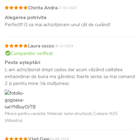
Chirita Andra
27-03-2020
Alegerea potrivita
Perfect!!! O sa mai achiziționam unul cât de curând!
Laura cocos
16-12-2019
Cumparator verificat
Peste așteptări
L-am achiziționat drept cadou dar acum văzând calitatea
extraordinar de buna ma gândesc foarte serios sa mai comand
2 și pentru mine .Va mulțumesc
Părere pentru varianta: Material: nylon structurat, Culoare: N25
(Albastru)
Vlad Gaie
03-09-2019