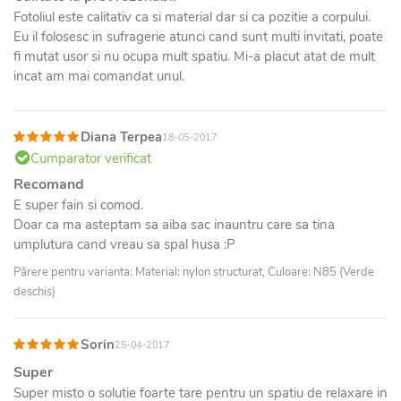
Fotoliul este calitativ ca si material dar si ca pozitie a corpului.
Eu il folosesc in sufragerie atunci cand sunt multi invitati, poate
fi mutat usor si nu ocupa mult spatiu. Mi-a placut atat de mult
incat am mai comandat unul.
Diana Terpea
18-05-2017
Cumparator verificat
Recomand
E super fain si comod.
Doar ca ma asteptam sa aiba sac inauntru care sa tina
umplutura cand vreau sa spal husa :P
Părere pentru varianta: Material: nylon structurat, Culoare: N85 (Verde
deschis)
Sorin
25-04-2017
Super
Super misto o solutie foarte tare pentru un spatiu de relaxare in