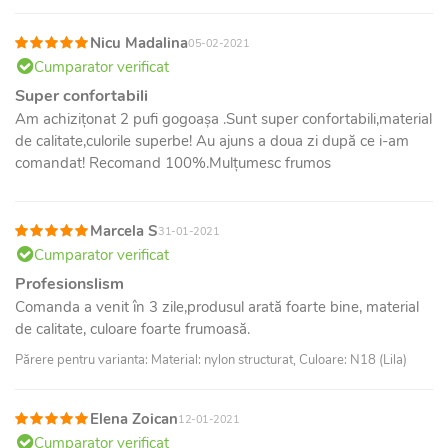
Nicu Madalina
05-02-2021
Cumparator verificat
Super confortabili
Am achizițonat 2 pufi gogoașa .Sunt super confortabili,material
de calitate,culorile superbe! Au ajuns a doua zi după ce i-am
comandat! Recomand 100%.Mulțumesc frumos
Marcela S
31-01-2021
Cumparator verificat
Profesionslism
Comanda a venit în 3 zile,produsul arată foarte bine, material
de calitate, culoare foarte frumoasă.
Părere pentru varianta: Material: nylon structurat, Culoare: N18 (Lila)
Elena Zoican
12-01-2021
Cumparator verificat