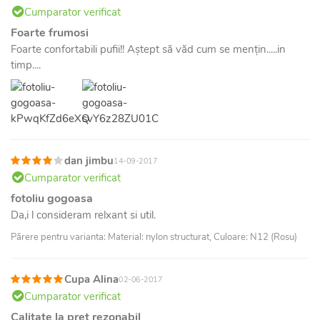
Cumparator verificat
Foarte frumosi
Foarte confortabili pufii!! Aștept să văd cum se mențin.....in
timp....
dan jimbu
14-09-2017
Cumparator verificat
fotoliu gogoasa
Da,i l consideram relxant si util.
Părere pentru varianta: Material: nylon structurat, Culoare: N12 (Rosu)
Cupa Alina
02-06-2017
Cumparator verificat
Calitate la pret rezonabil