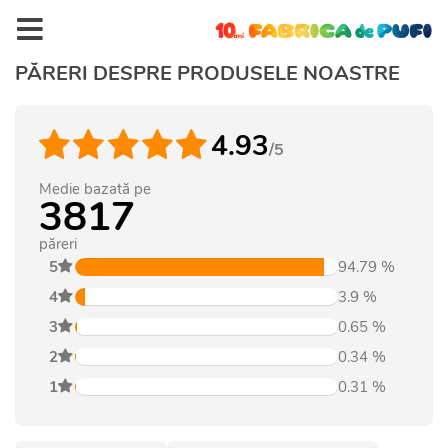
PĂRERI DESPRE PRODUSELE NOASTRE
4.93
/5
Medie bazată pe
3817
păreri
5
94.79
%
4
3.9
%
3
0.65
%
2
0.34
%
1
0.31
%