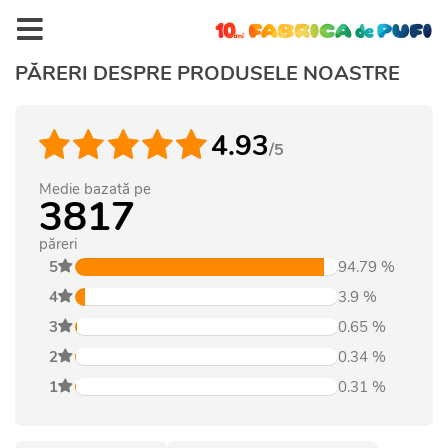
PĂRERI DESPRE PRODUSELE NOASTRE
4.93
/5
Medie bazată pe
3817
păreri
5
94.79
%
4
3.9
%
3
0.65
%
2
0.34
%
1
0.31
%