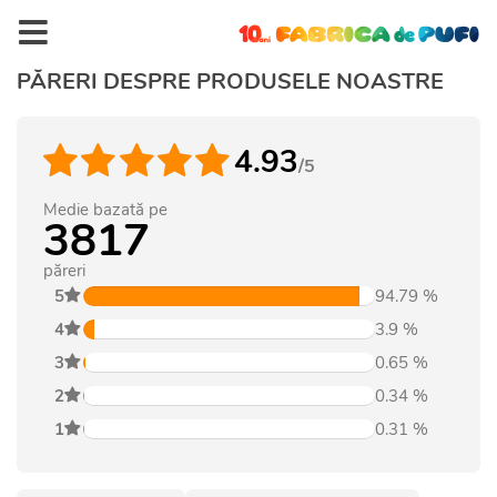
PĂRERI DESPRE PRODUSELE NOASTRE
4.93
/5
Medie bazată pe
3817
păreri
5
94.79
%
4
3.9
%
3
0.65
%
2
0.34
%
1
0.31
%