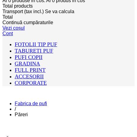
Ai
0
produse in cos.
Ai
0
produs in cos
Total products
Transport (tax incl.)
Se va calcula
Total
Continuă cumpăraturile
Vezi coșul
Cont
FOTOLII TIP PUF
TABURETI PUF
PUFI COPII
GRADINA
FULL PRINT
ACCESORII
CORPORATE
Fabrica de pufi
/
Păreri