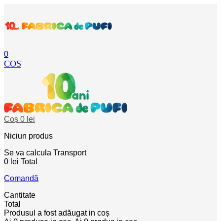
0
COS
Coș
0 lei
Niciun produs
Se va calcula
Transport
0 lei
Total
Comandă
Cantitate
Total
Produsul a fost adăugat in coș