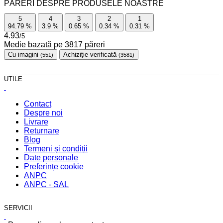
PĂRERI DESPRE PRODUSELE NOASTRE
5
4
3
2
1
94.79
%
3.9
%
0.65
%
0.34
%
0.31
%
4.93
/5
Medie bazată pe
3817
păreri
Cu imagini
Achiziție verificată
(551)
(3581)
UTILE
Contact
Despre noi
Livrare
Returnare
Blog
Termeni și condiții
Date personale
Preferințe cookie
ANPC
ANPC - SAL
SERVICII