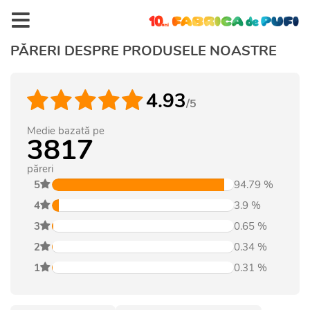
PĂRERI DESPRE PRODUSELE NOASTRE
4.93
/5
Medie bazată pe
3817
păreri
5
94.79
%
4
3.9
%
3
0.65
%
2
0.34
%
1
0.31
%