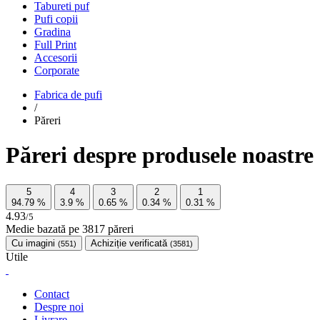
Tabureti puf
Pufi copii
Gradina
Full Print
Accesorii
Corporate
Fabrica de pufi
/
Păreri
Păreri despre produsele noastre
5
4
3
2
1
94.79
%
3.9
%
0.65
%
0.34
%
0.31
%
4.93
/5
Medie bazată pe
3817
păreri
Cu imagini
Achiziție verificată
(551)
(3581)
Utile
Contact
Despre noi
Livrare