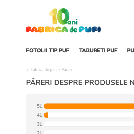
FOTOLII TIP PUF
TABURETI PUF
PU
Fabrica de pufi
/
Păreri
PĂRERI DESPRE PRODUSELE 
5
4
3
2