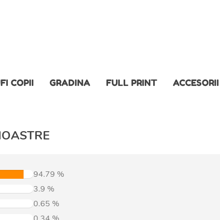
FI COPII
GRADINA
FULL PRINT
ACCESORII
NOASTRE
94.79
%
3.9
%
0.65
%
0.34
%