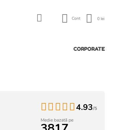
Cont
0 lei
CORPORATE
4.93
/5
Medie bazată pe
3817