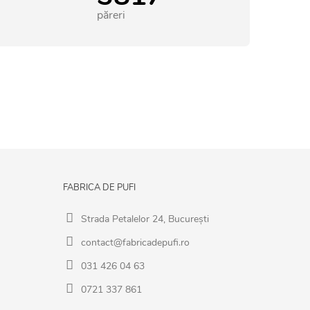
păreri
FABRICA DE PUFI
Strada Petalelor 24, București
contact@fabricadepufi.ro
031 426 04 63
0721 337 861