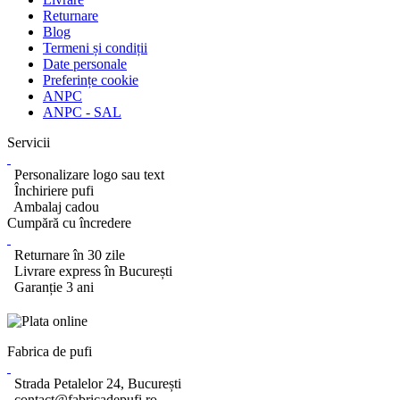
Returnare
Blog
Termeni și condiții
Date personale
Preferințe cookie
ANPC
ANPC - SAL
Servicii
Personalizare logo sau text
Închiriere pufi
Ambalaj cadou
Cumpără cu încredere
Returnare în 30 zile
Livrare express în București
Garanție 3 ani
Fabrica de pufi
Strada Petalelor 24, București
contact@fabricadepufi.ro