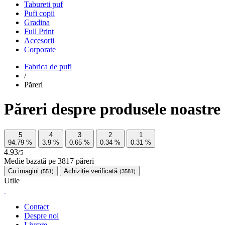
Tabureti puf
Pufi copii
Gradina
Full Print
Accesorii
Corporate
Fabrica de pufi
/
Păreri
Păreri despre produsele noastre
5
4
3
2
1
94.79
%
3.9
%
0.65
%
0.34
%
0.31
%
4.93
/5
Medie bazată pe
3817
păreri
Cu imagini
Achiziție verificată
(551)
(3581)
Utile
Contact
Despre noi
Livrare