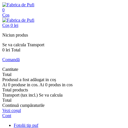
0
Cos
Coș
0 lei
Niciun produs
Se va calcula
Transport
0 lei
Total
Comandă
Cantitate
Total
Produsul a fost adăugat in coș
Ai
0
produse in cos.
Ai
0
produs in cos
Total products
Transport (tax incl.)
Se va calcula
Total
Continuă cumpăraturile
Vezi coșul
Cont
Fotolii tip puf