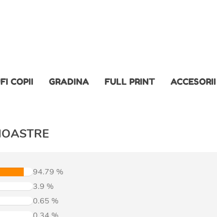
FI COPII
GRADINA
FULL PRINT
ACCESORII
NOASTRE
94.79
%
3.9
%
0.65
%
0.34
%