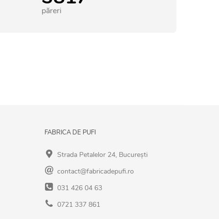
păreri
FABRICA DE PUFI
Strada Petalelor 24, București
contact@fabricadepufi.ro
031 426 04 63
0721 337 861