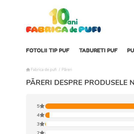
FOTOLII TIP PUF
TABURETI PUF
PU
Fabrica de pufi
/
Păreri
PĂRERI DESPRE PRODUSELE 
5
4
3
2