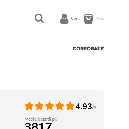
Cont
0 lei
CORPORATE
4.93
/5
Medie bazată pe
3817