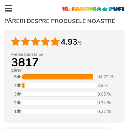
PĂRERI DESPRE PRODUSELE NOASTRE
4.93
/5
Medie bazată pe
3817
păreri
5
94.79
%
4
3.9
%
3
0.65
%
2
0.34
%
1
0.31
%