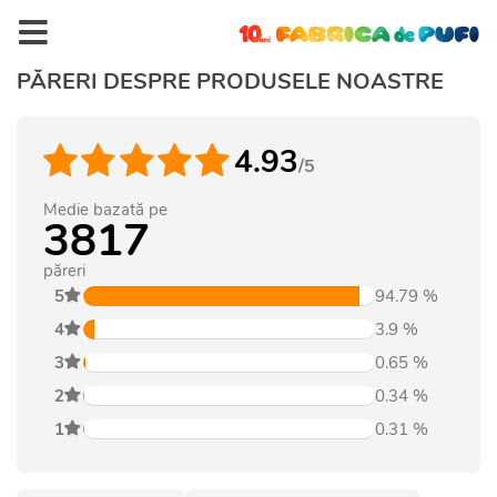
PĂRERI DESPRE PRODUSELE NOASTRE
4.93
/5
Medie bazată pe
3817
păreri
5
94.79
%
4
3.9
%
3
0.65
%
2
0.34
%
1
0.31
%