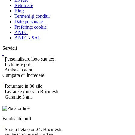
Returnare
Blog
Termeni și condiții
Date personale
Preferințe cookie
ANPC
ANPC - SAL
Servicii
Personalizare logo sau text
Închiriere pufi
Ambalaj cadou
Cumpără cu încredere
Returnare în 30 zile
Livrare express în București
Garanție 3 ani
Fabrica de pufi
Strada Petalelor 24, București
contact@fabricadepufi.ro