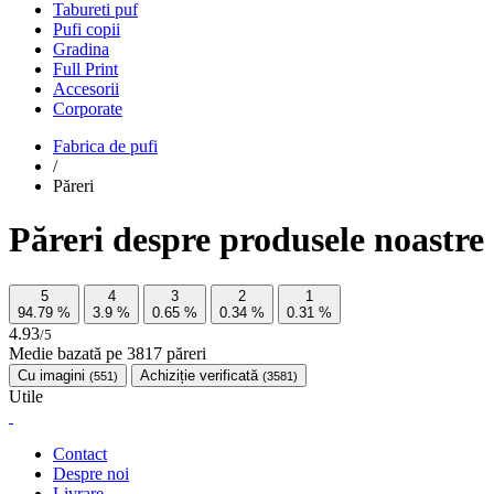
Tabureti puf
Pufi copii
Gradina
Full Print
Accesorii
Corporate
Fabrica de pufi
/
Păreri
Păreri despre produsele noastre
5
4
3
2
1
94.79
%
3.9
%
0.65
%
0.34
%
0.31
%
4.93
/5
Medie bazată pe
3817
păreri
Cu imagini
Achiziție verificată
(551)
(3581)
Utile
Contact
Despre noi
Livrare