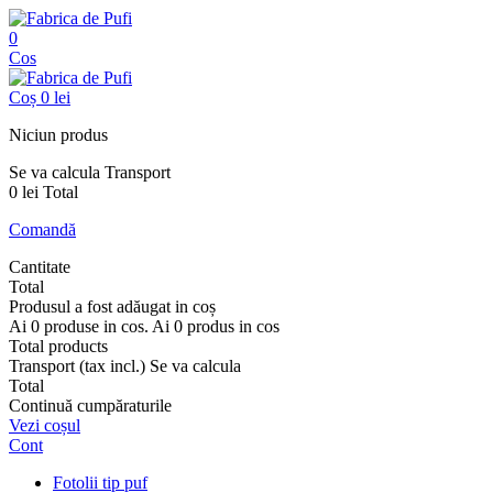
0
Cos
Coș
0 lei
Niciun produs
Se va calcula
Transport
0 lei
Total
Comandă
Cantitate
Total
Produsul a fost adăugat in coș
Ai
0
produse in cos.
Ai
0
produs in cos
Total products
Transport (tax incl.)
Se va calcula
Total
Continuă cumpăraturile
Vezi coșul
Cont
Fotolii tip puf