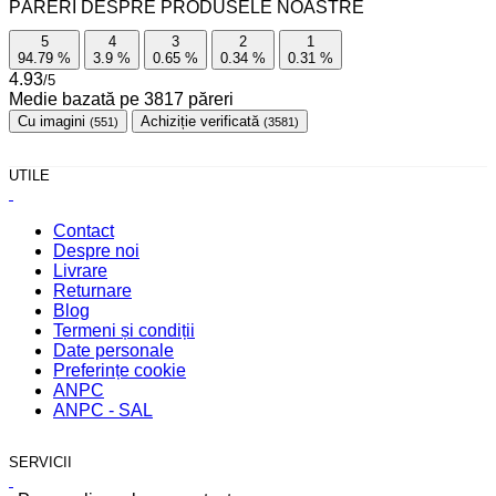
PĂRERI DESPRE PRODUSELE NOASTRE
5
4
3
2
1
94.79
%
3.9
%
0.65
%
0.34
%
0.31
%
4.93
/5
Medie bazată pe
3817
păreri
Cu imagini
Achiziție verificată
(551)
(3581)
UTILE
Contact
Despre noi
Livrare
Returnare
Blog
Termeni și condiții
Date personale
Preferințe cookie
ANPC
ANPC - SAL
SERVICII