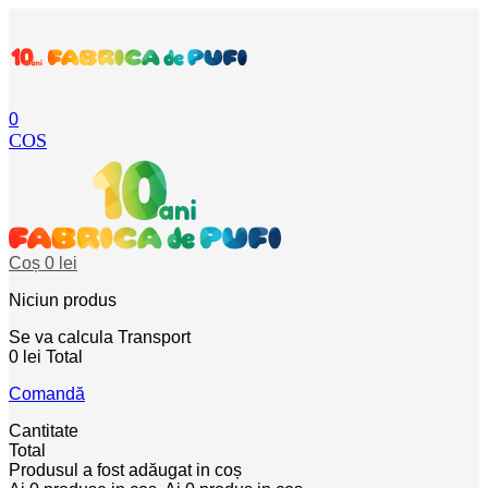
0
COS
Coș
0 lei
Niciun produs
Se va calcula
Transport
0 lei
Total
Comandă
Cantitate
Total
Produsul a fost adăugat in coș