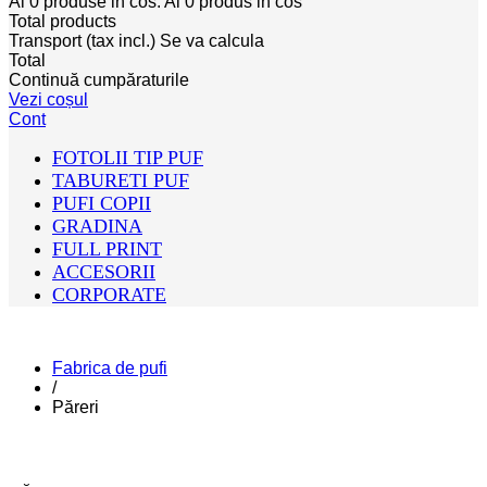
Ai
0
produse in cos.
Ai
0
produs in cos
Total products
Transport (tax incl.)
Se va calcula
Total
Continuă cumpăraturile
Vezi coșul
Cont
FOTOLII TIP PUF
TABURETI PUF
PUFI COPII
GRADINA
FULL PRINT
ACCESORII
CORPORATE
Fabrica de pufi
/
Păreri